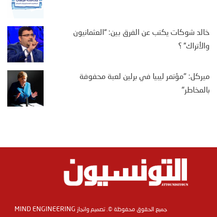
خالد شوكات يكتب عن الفرق بين: “العثمانيون
والأتراك” ؟
ميركل: "مؤتمر ليبيا في برلين لعبة محفوفة
بالمخاطر"
MIND ENGINEERING
جميع الحقوق محفوظة ©. تصميم وانجاز