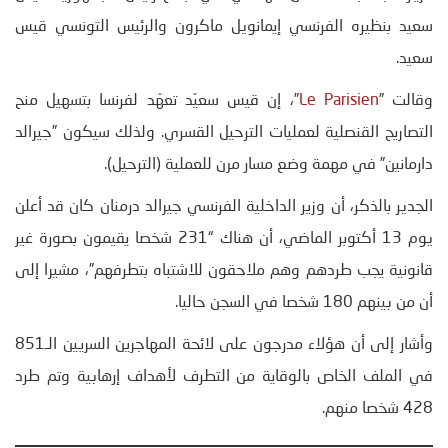
سعيد بنظيره الفرنسي إيمانويل ماكرون والرئيس التونسي قيس
سعيد.
وقالت ”
Le Parisien
”، إن قيس سعيّد تعهّد لفرنسا بتسهيل منح
التصاريح القنصلية لعمليات الترحيل القسري. ولذلك سيكون ”جيرالد
دارمانين” في مهمة وضع مسار مرن للعملية (الترحيل).
الجدير بالذكر، أن وزير الداخلية الفرنسي جيرالد درمنان كان قد أعلن
يوم 13 أكتوبر الماضي، أن هناك “231 شخصا يقيمون بصورة غير
قانونية يجب طردهم وهم ملاحقون للاشتباه بتطرفهم”، مشيرا إلى
أن من بينهم 180 شخصا في السجن حاليا.
وأشار إلى أن هؤلاء مدرجون على لائحة المهاجرين السريين الـ851
في الملف الخاص بالوقاية من التطرف لأهداف إرهابية وتم طرد
428 شخصا منهم.