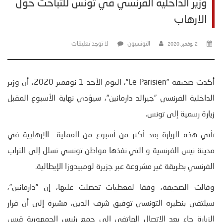
وزير الداخلية الفرنسي في تونس للتباحث حول
الارهاب
التونسيون
لا توجد تعليقات
2 نوفمبر، 2020
أكدت صحيفة ”Le Parisien”، اليوم الأحد 1 نوفمبر 2020، أن وزير
الداخلية الفرنسي ”جيرالد دارمانين”، سيؤدي نهاية الأسبوع المقبل
زيارة رسمية إلى تونس.
تأتي هذه الزيارة بعد أكثر من أسبوع من العملية الإرهابية في
مدينة نيس الفرنسية و التي نفذها مواطن تونسي تسلل إلى التراب
الفرنسي بطريقة غير مشروعة عبر جزيرة لومبيدوزا الإيطالية.
وقالت الصحيفة، وفقا لمعطيات تحصلت عليها، إن ”دارمانين”،
سيلتقي بنظيره التونسي توفيق شرف الدين، مشيرة إلى أن قرار
الزيارة جاء بعد الاتصال الهاتفي الي جمع رئيس الجمهورية قيس