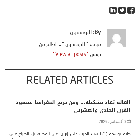
By:
التونسيون
موقع " التونسيون " .. العالم من
تونس
[ View all posts ]
RELATED ARTICLES
خليفة بن سالم يكتب: “من سبتة إلى كييف .. أوروبا
في مواجهة حصار متعدد الجبهات”
2 أغسطس، 2026
خليفة بن سالم أثارت موجة النزوح الجماعي لآلاف المغاربة نحو مدينة