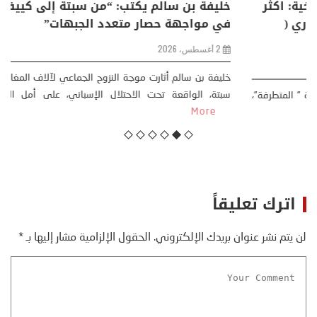
منذر بالضيافي يكتب حول: التغيرات المناخية: اكثر
من ظاهرة طبيعية .. تحول اجتماعي وحضاري (
مقاربة سوسيولوجية )
23 يوليو، 2026
كتب: منذر بالضيافي بدأت قصتي مع التغييرات المناخية ” المتطرفة”،
منذ نهاية ثمانينات القرن الماضي، حين أطردنا ...
More
اترك تعليقاً
لن يتم نشر عنوان بريدك الإلكتروني.
الحقول الإلزامية مشار إليها بـ
*