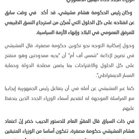
الوزراء الجدد لأداء اليمين الدستوري.
وكان رئيس الحكومة هشام مشيشي، قد أكد في وقت سابق
عن انفتاحه على كل الحلول التي تُمكِن من استرجاع النسق الطبيعي
للمرفق العمومي في البلاد وإنهاء الأزمة السياسية
.
وحول إمكانية التوجه نحو تكوين حكومة مصغرة، قال المشيشي
في تصريح لإذاعة “شمس أف أم” أن “يديه ممدودتين وهو منفتح
على كل الحلول والاقتراحات بما يضمن مصلحة الدولة وحماية
المسار الديمقراطي”.
كما عبر المشيشي عن أمله في أن يتفاعل رئيس الجمهورية إيجابيا
مع المراسلة الموجهة له لتقديم أسماء الوزراء الجدد الذين يتحفظ
عليهم.
في ذات السياق قال المقرّر العام للدستور الحبيب خضر إنّ اعتماد
هشام المشيشي حكومة مصغرة، تتكون أساسا من الوزراء المتبقين