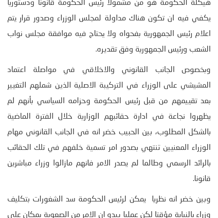
هيكلة الحكومة هو من مشمولا رئيس الحكومة قانونا ودستوريا
يكفي فيه ان تكون هناك مداولة لمجلس الوزراء وصدور قرار يتم
اعلام رئيس الجمهورية بفحواه ولا يحتاج فيه موافقة مجلس نواب
الشعب ورئيس الجمهورية وفق تقديره.
وبخصوص الجانب القانوني والاخلاقي في مواصلة اعتماد
المشيشي على الوزراء في التركيبة الاصلية الذين شملهم التغيير
بعد تقييمهم من قبل رئيس الحكومة وحزامه السياسي بأنهم لم
يظهروا نجاعة في ادارة حقائبهم الوزارية خلال الفترة الماضية
بالشكل المطلوب، بين الحبيب خضر انه في الجانب القانوني مهام
الوزراء المعنيين تنتهي بصدور امر تسمية خلفهم في تلك الحقائب
بالرائد الرسمي وطالما لم يصدر الامر فانهم مازالوا وزراء مباشرين
قانونا.
وبين خضر انه نظريا يمكن لرئيس الحكومة سد الشغورات بتكليف
وزراء بالنيابة مؤقتا لكن عمليا يبدو ان الامر من الصعوبة بمكان على