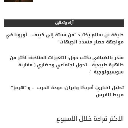
آراء وتحاليل
خليفة بن سالم يكتب: “من سبتة إلى كييف .. أوروبا في
مواجهة حصار متعدد الجبهات”
منذر بالضيافي يكتب حول: التغيرات المناخية: اكثر من
ظاهرة طبيعية .. تحول اجتماعي وحضاري ( مقاربة
سوسيولوجية )
تحليل اخباري/ أمريكا وايران: عودة الحرب .. و “هرمز”
مربط الفرس
الأكثر قراءة خلال الأسبوع