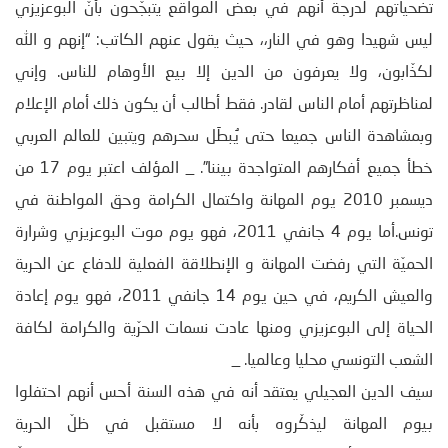
تضحياتهم لدرجة أنهم في بعض المواقع يتبجّحون بأنّ البوعزيزي
ليس شهيدا وهو في النار،، حيث يقول عنهم الكاتب: “إنهم و الله
لكذّابون، ولا يعرفون من الدين إلا بيع الأوهام للناس. وإني
لمناظرتهم أمام الناس لقادر. فقط أطالب أن يكون ذلك أمام الإعلام
وبمشاهدة الناس جميعا حتى يُبطَل سحرهم ويتبين للعالم العربي
خطأ جميع أفكارهم المتواجدة بيننا”. _ المؤلف اعتبر يوم 17 من
ديسمبر 2010 يوم المهانة واكتمال الكرامة وحق المواطنة في
تونس.أما يوم 4 جانفي 2011، فهو يوم موت البوعزيزي وشرارة
الحميّة التي رفضت المهانة و الإنطلاقة الفعلية للدفاع عن الحرية
والعيش الكريم، في حين يوم 14 جانفي 2011، فهو يوم إعادة
الحياة إلى البوعزيزي ومنها عادت نسمات الحرّية والكرامة لكافة
الشعب التونسي محليا وعالميا. _
سيف الدين العجيلي يعتقد أنه في هذه السنة أحس أنهم احتفلوا
بيوم المهانة ليذكّروه بأنه لا مستقبل في ظلّ الحرية