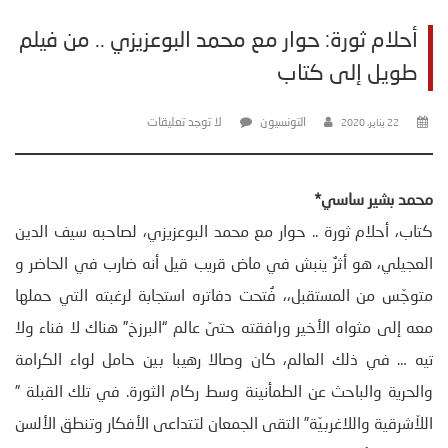
أحلام ثورة: حوار مع محمد البوعزيزي .. من فيلم
طويل إلى كتاب
التونسيون
لا توجد تعليقات
22 يناير، 2020
محمد بشير ساسي*
كتاب، أحلام ثورة .. حوار مع محمد البوعزيزي، لصاحبه سيف الدين
العجيلي، هو أثرٌ ينبش في ماض قريب قيل أنه ضارب في الحاضر و
متوجّس من المستقبل،، فُتحت دفاتره استجابة لرغبته التي حملها
معه إلى مثواه الأخير ورافقته حتىّ عالم “البرزخ” هناك لا فناء ولا
تيه … في ذلك العالم، كان وصالا رهيبا بين حامل لواء الكرامة
والحرية والباحث عن الطمأنينة وسط ركام الثورة. في تلك القبلة ”
اللاّشرقية واللاغربيّة” التقى الجمعان لتتداعى الأفكار وتنطق الألسن