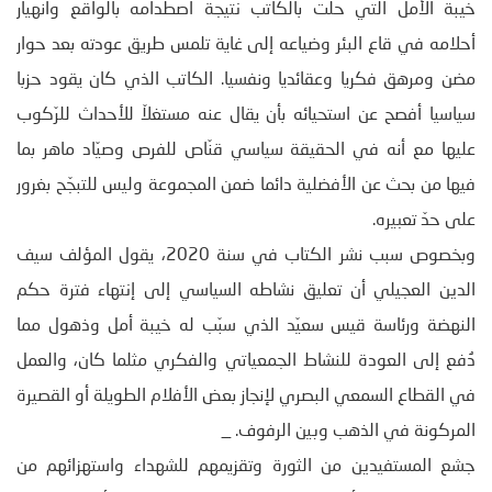
خيبة الأمل التي حلت بالكاتب نتيجة اصطدامه بالواقع وانهيار
أحلامه في قاع البئر وضياعه إلى غاية تلمس طريق عودته بعد حوار
مضن ومرهق فكريا وعقائديا ونفسيا. الكاتب الذي كان يقود حزبا
سياسيا أفصح عن استحيائه بأن يقال عنه مستغلاّ للأحداث للرّكوب
عليها مع أنه في الحقيقة سياسي قنّاص للفرص وصيّاد ماهر بما
فيها من بحث عن الأفضلية دائما ضمن المجموعة وليس للتبجّح بغرور
على حدّ تعبيره.
وبخصوص سبب نشر الكتاب في سنة 2020، يقول المؤلف سيف
الدين العجيلي أن تعليق نشاطه السياسي إلى إنتهاء فترة حكم
النهضة ورئاسة قيس سعيّد الذي سبّب له خيبة أمل وذهول مما
دُفع إلى العودة للنشاط الجمعياتي والفكري مثلما كان، والعمل
في القطاع السمعي البصري لإنجاز بعض الأفلام الطويلة أو القصيرة
المركونة في الذهب وبين الرفوف. _
جشع المستفيدين من الثورة وتقزيمهم للشهداء واستهزائهم من