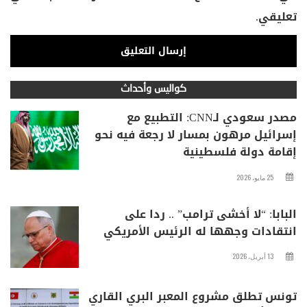
تعليقي.
كواليس وأحداث
مصدر سعودي لـCNN: التطبيع مع
إسرائيل مرهون بمسار لا رجعة فيه نحو
إقامة دولة فلسطينية
25 مايو، 2026
البابا: “لا أخشى ترامب” .. ردا على
انتقادات وجهها له الرئيس الأمريكي
13 أبريل، 2026
تونس تطلق مشروع المعبر البري القاري