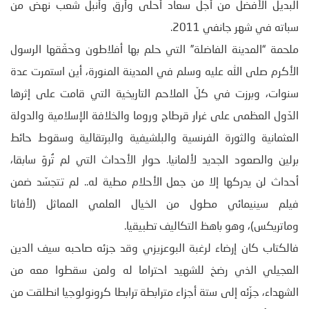
البديل الأفضل من أجل سعاد أحلى وأرق وأنبل شعب نهض من
سباته في شهر جانفي 2011.
ملحمة “المدينة الفاضلة” التي حلم بها أفلاطون وحقّقها الرسول
الأكرم صلى الله عليه وسلم في المدينة المنورة، أين استمرت عدة
سنوات، وبرزت في كلّ الملاحم التاريخية التي قامت على إثرها
الدّول العظمى على غرار قرطاج وروما والخلافة الإسلامية والدولة
العثمانية والثورة الفرنسية والبلشيفية والبرتقالية وسقوط حائط
برلين والصعود الجديد لألمانيا. حوار الأحداث التي لم تُروَ سابقا،
أحداث لن يدركها إلا من جعل الأحلام مطية له.. لم تتجسّد ضمن
فيلم سينيمائي مطول من الخيال العلمي المماثل (لأفاتا
وماتريكس)، وهو باهظ التكاليف تطبيقيا.
فالكتاب كان إرضاء لرغبة البوعزيزي وقد جزئه صاحبه سيف الدين
العجيلي الذي رضخ للشهيد احتراما له ولمن سقطوا معه من
الشهداء، جزّئه إلى ستة أجزاء مترابطة ترابطا كرونولوجيا انطلقت من