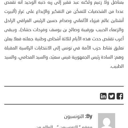
بمناضل ولا زعيم ولكنه عبد فقير إلى ربه ذنبه الوحيد أنه تقمص
عددا من الشخصيات للتمكّن من التفكير والإبداع على غرار (ألبيرت
أنشتاين عالم فيزياء الألماني وصدام حسين الرئيس العراقي الراحل
والزعماء الحبيب بورقيبة وصالح بن يوسف وفرحات حشاد).. ويبقى
أغرب تقمّص حدث هذه الأيام لثلاثة أشخاص وطنية جعلته فعلا يعلن
تعليق نشاط حزب الأمة في تونس إلى الانتخابات الرئاسية المقبلة
وهم: السادة رئيس الجمهورية قيس سعيّد، والسيد المحامي، والسيد
الطبيب.
By:
التونسيون
موقع " التونسيون " .. العالم من