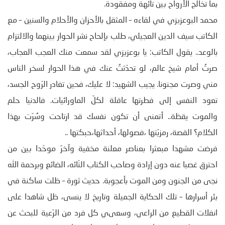
بما تخالج الأرواح بين تائهة ومفقودة.
محمد البوعزيزي في لقاءه – المثقل بالأحزان والأحلام والسنين – مع
الكاتب سيف الدين العجيلي، طلب بإلحاح نشر الحوار بينهما والالتزام
بالوعد.. يقول الكاتب: يا بوعزيزي لقد سمعت منك العجب العجاب،
صرتُ أمام شيخ عالم، لو تحدّثتُ عنك في هذا الحوار لسخر الناس
مني وصرت مجنونا. يجيب الشهيد: لا عليك، فحين تغادر الرّوح الجسد،
تعود النفس إلى فطرتها عاقلة لكلّ الماورائيات. فالدنيا حلم
والموت يقظة.. أتمنى أن تكون نفسك قد ارتاحت وسُرّت بهذا
الكلام؟ القصة، رمزيّتها ،فصولها، أحداثها،حبكتها ..
فرضت مشهدا مبعثرا بعناصر معلنة مخفية وآخرَ موحّدا بين من
احترق غصبا عنه دون إرادة وصاحب الكتاب التّائه، الضائع وبرحمة الله
نجى من الجنون ومن الموت بأعجوبة. حديث ثورة – ظلت ساكنة في
بئر أسرارها – تلك الحكاية الجميلة وتاريخ لا ينسى، ظل شاهدا على
انفلات القطيع من الراعي، وسعىي كل فرد من الرّعية للبحث عن