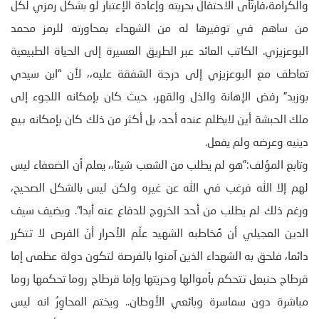
والكرامة،فارتَأى الاحتفال بحريته وإعادة الإعتبار لو بشكل رمزي لكلّ
من ساهم في توفيرها له من الشهداء بمحاورته للرمز محمد
البوعزيزي. الكاتب العائد عبر الطريق العسيرة إلى الحياة الطبيعية
تعاطف مع البوعزيزي إلى درجة الشفقة عليه،، لأن “ابن سيدي
بوزيد” رفض الإهانة والذل والقهر، حيث كان بإمكانه اللجوء إلى
ملك الحبشة أين لايظلم عنده أحد، بل أكثر من ذلك كان بإمكانه بيع
دينيه وعرضه ولم يفعل.
وتابع المؤلف:”هو لم يطلب من الشعب شيئا،، يعلم أن الضعفاء ليس
لهم إلا الله فرغب في الله عن غيره ولكن ليس بالشكل الصحيح،
ورغم ذلك لم يطلب من أحد الخروج للدفاع عنه أبدا”. ويضيف سيف
الدين العجيلي أن مُخاطبه الشهيد علّم الأحرار أنّ الفرص لا تتكرر
دائما، فلحق به الشهداء الذين آمنوا بالفرصة لتكون دولة عظمى إما
قرطاج حنبعل تتحكم بأموالها وحريتها وإما قرطاج روما تحكمها روما
مباشرة دون سماسرة وبائعي الأوطان.. ويختم المحاوِرُ انه ليس