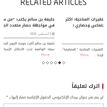
RELATED ARTICLES
منذر بالضيافي يكتب حول: التغيرات المناخية: اكثر
من ظاهرة طبيعية .. تحول اجتماعي وحضاري (
مقاربة سوسيولوجية )
23 يوليو، 2026
كتب: منذر بالضيافي بدأت قصتي مع التغييرات المناخية ” المتطرفة”،
منذ نهاية ثمانينات القرن الماضي، حين أطردنا ...
More
اترك تعليقاً
لن يتم نشر عنوان بريدك الإلكتروني.
الحقول الإلزامية مشار إليها بـ
*