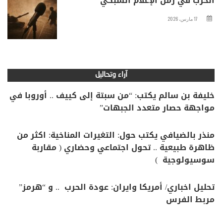
الحرب في زمن الإعلام الشبكي
17 مارس، 2026
آراء وتحاليل
خليفة بن سالم يكتب: “من سبتة إلى كييف .. أوروبا في
مواجهة حصار متعدد الجبهات”
منذر بالضيافي يكتب حول: التغيرات المناخية: اكثر من
ظاهرة طبيعية .. تحول اجتماعي وحضاري ( مقاربة
سوسيولوجية )
تحليل اخباري/ أمريكا وايران: عودة الحرب .. و “هرمز”
مربط الفرس