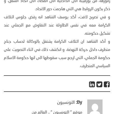
رموزها، من بورقيبة الى الداخلية الى القضاء الى اتحاد الشغل. و
ذكر بكون الروابط هي التي هاجمت دور الاتحاد.
و في تصريح لافت، أكد يوسف الشاهد انه رفض جلوس ائتلاف
الكرامة معه في نفس الطاولة عند التفاوض مع الجملي عند
تشكيل حكومته.
و أكد الشاهد ان ائتلاف الكرامة يشتغل بالوكالة لحساب جناح
متطرف داخل حركة النهضة. و انكشف ذلك في اثناء التصويت على
حكومة الجملي، التي ارجع سبب سقوطها الى انها حكومة الاسلام
السياسي المتطرف.
By:
التونسيون
موقع " التونسيون " .. العالم من