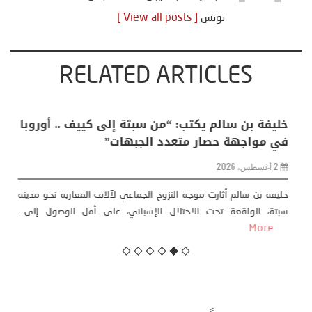
تونس
[ View all posts ]
RELATED ARTICLES
منذر بالضيافي يكتب حول: التغيرات المناخية: اكثر
من ظاهرة طبيعية .. تحول اجتماعي وحضاري (
مقاربة سوسيولوجية )
23 يوليو، 2026
كتب: منذر بالضيافي بدأت قصتي مع التغييرات المناخية ” المتطرفة”،
منذ نهاية ثمانينات القرن الماضي، حين أطردنا ...
More