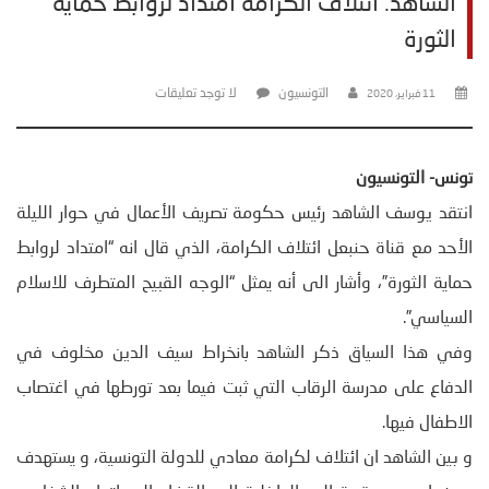
الشاهد: ائتلاف الكرامة امتداد لروابط حماية
الثورة
التونسيون
لا توجد تعليقات
11 فبراير، 2020
تونس- التونسيون
انتقد يوسف الشاهد رئيس حكومة تصريف الأعمال في حوار الليلة
الأحد مع قناة حنبعل ائتلاف الكرامة، الذي قال انه “امتداد لروابط
حماية الثورة”، وأشار الى أنه يمثل “الوجه القبيح المتطرف للاسلام
السياسي”.
وفي هذا السياق ذكر الشاهد بانخراط سيف الدين مخلوف في
الدفاع على مدرسة الرقاب التي ثبت فيما بعد تورطها في اغتصاب
الاطفال فيها.
و بين الشاهد ان ائتلاف لكرامة معادي للدولة التونسية، و يستهدف