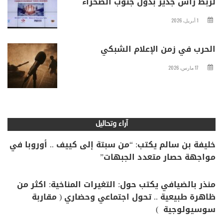
لربط رأس جدير بدول جنوب الصحراء
1 أبريل، 2026
الحرب في زمن الإعلام الشبكي
17 مارس، 2026
آراء وتحاليل
خليفة بن سالم يكتب: “من سبتة إلى كييف .. أوروبا في
مواجهة حصار متعدد الجبهات”
منذر بالضيافي يكتب حول: التغيرات المناخية: اكثر من
ظاهرة طبيعية .. تحول اجتماعي وحضاري ( مقاربة
سوسيولوجية )