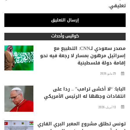
تعليقي.
كواليس وأحداث
مصدر سعودي لـCNN: التطبيع مع
إسرائيل مرهون بمسار لا رجعة فيه نحو
إقامة دولة فلسطينية
25 مايو، 2026
البابا: “لا أخشى ترامب” .. ردا على
انتقادات وجهها له الرئيس الأمريكي
13 أبريل، 2026
تونس تطلق مشروع المعبر البري القاري