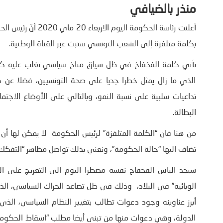
منذر بالضيافي
أعلنت رئاسة الحكومة
بكلمة متلفزة إلى الشعب التونسي ستبث عبر القناة الوطنية.
تأتي كلمة الفخفاخ في ظل سياق مناخ سياسي تغلب عليه كل مظ
الذي ما زال يمثل خطرا جديا على صحة التونسيين، فضلا عن 
تداعيات سلبية على نسبة النمو، وبالتالي على الأوضاع الاجتما
البطالة.
من هنا فان “الكلمة المتلفزة” لرئيس الحكومة لا يمكن لها أن
تضاف اليها “حالة الحكومة”، ونعني بذلك تواصل مظاهر “التفكك
سيجد الياس الفخفاخ نفسه مضطرا اليوم الى التعريج على ا
الوبائية” في البلاد، وذلك في ظل تصاعد الحراك السياسي، الذي
أبرز عناوينه وجود دعوات تطالب بتغيير النظام السياسي، ال
الدولة، وهي دعوات منها من تبنى أيضا مطلب “اسقاط الحكومة”