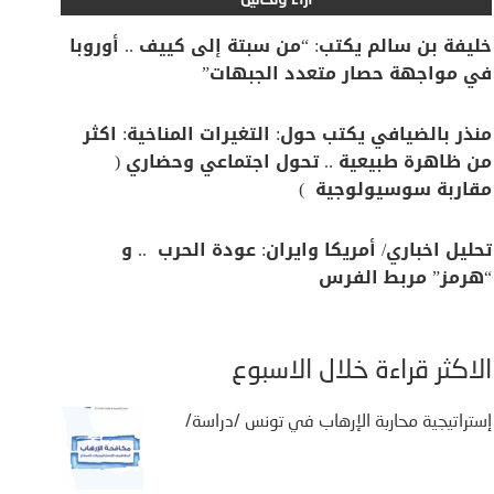
آراء وتحاليل
خليفة بن سالم يكتب: “من سبتة إلى كييف .. أوروبا
في مواجهة حصار متعدد الجبهات”
منذر بالضيافي يكتب حول: التغيرات المناخية: اكثر
من ظاهرة طبيعية .. تحول اجتماعي وحضاري (
مقاربة سوسيولوجية )
تحليل اخباري/ أمريكا وايران: عودة الحرب .. و
“هرمز” مربط الفرس
الأكثر قراءة خلال الأسبوع
إستراتيجية محاربة الإرهاب في تونس /دراسة/