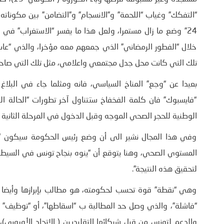
“التفكك” وغياب “اللحمة” و”الانسجام” و”التضامن” بين مكونات
24” وضع ما زال مستمرا، ولعل هذا ما يفسر “الاستغراب” في 
خلال “الفطور الرمضاني” الذي جمعهم معه مؤخرا، والذي “عاب”
تلك التي كانت محل جدل مجتمعي واعلامي، مثل تلك التي صاحبت ا
بعيدا عن “وجع” المناخ السياسي، فانه ومثلما جاء في البلا
“فايسبوك” فان كلمة الفخفاخ ستتناول آخر تطورات “الحالة الوب
الوطنية للحجر الصحي الموجه وقبل الدخول في المرحلة الثانية منها والتي
وفي هذا المجال نشير الى أن وضع رئيس الحكومة سيكون “مر
المستوي الصحي، وهنا يتوقع أن “ينوه بنجاح تونس في السيطرة
لتحقيق هذه النتيجة”.
وهي “نقطة” قوة تحسب لحكومته، هو مطالب بإبرازها وأيضا ت
“فاشلة”، والذي وصل حد المطالبة ب “اسقاطها”، أو “توظيف” هذ
والدعم لتونس من قبل شركائها التقليديين ( الاتحاد الأوروبي)