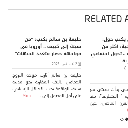
RELATED 
لكبرى .. كيف
منذر بالضيافي يكتب حول:
خل
إنسان والعالم؟
التغيرات المناخية: اكثر من
سب
ظاهرة طبيعية .. تحول اجتماعي
مو
وحضاري ( مقاربة
سوسيولوجية )
ضيافي ** المنعطف
تحول السوسيولوجي،
خل
23 يوليو، 2026
 القوة عالميًا، **
ال
تاريخ...
More
سب
كتب: منذر بالضيافي بدأت قصتي مع
عل
التغييرات المناخية ” المتطرفة”، منذ
نهاية ثمانينات القرن الماضي، حين
أطردنا ...
More