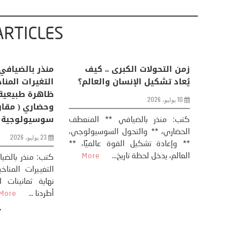
ARTICLES
اعات
تحليل اخباري/ أمريكا وايران:
زمن التحولات ا
من
عودة الحرب .. و “هرمز” مربط
يُعاد تشكيل ال
الفرس
10 يوليو، 2026
8 يوليو، 2026
كتب: منذر بال
الحضاري، ** وال
عيد،
تحليل – منذر بالضيافي عاد الرئيس
** وإعادة تشكيل
طلسي
الأمريكي دونالد ترامب إلى قصف
العالم، يدخل لحظة 
أسره،
ايران، وذلك ردا على ما اعتبره الرئيس
دونالد ترامب، ...
More