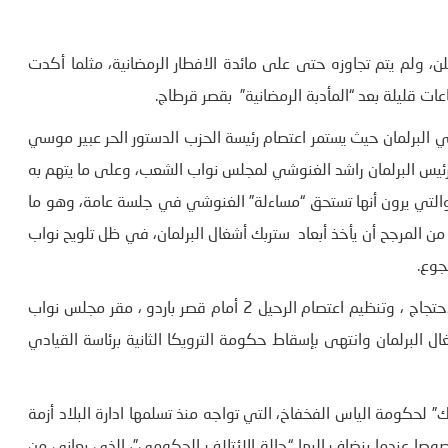
، ولم يتم تجاوزه حتى على مائدة الافطار الرمضانية، مثلما أكدت
ت قليلة بعد “المأدبة الرمضانية” بقصر قرطاج.
 البرلمان حيث يستمر اعتصام رئيسة الحزب الدستور الحر عبير موسي
رئيس البرلمان راشد الغنوشي لمجلس نواب الشعب، وعلى ما يتهم به
التي يرون أنها تستحق “مساءلة” الغنوشي في جلسة عامة، وهو ما
 من المرجح أن يأخذ أبعاد ستربك أشغال البرلمان، في ظل تلويح نواب
جوع.
كما يتزامن هذا المناخ السياسي المتوتر مع يروز دعوات الى الاحتجاج ، وتنظيم اعتصام الرحيل 2 أمام قصر باردو ، مقر مجلس نواب
و اعتصام باردو 2013 الذي عطل اشغال البرلمان وانتهى بإسقاط حكومة الترويكا الثانية برئاسة القيادي
ك” لحكومة الياس الفخفاخ، التي تواجه منذ تسلمها ادارة البلاد أزمة
وغير مسبوقة فرضها وباء الكورونا ( الكوفي- 19)، خصوصا عندما ينضاف اليها “حالة الائتلاف الحكومي”، الذي يعاني من