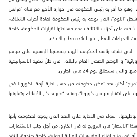
ه، وهو ما أقر به رئيس الحكومة في حواره الأخير مع قناة “فرانس
شكل “اللوم”، الذي توجه به رئيس الحكومة لقادة أحزاب الائتلاف،
 فيه على أحزاب الائتلاف عدم مساندتها لقرارات الحكومة، خاصة
لاجراءات المعلن عنها لفائدة قطاع الاعلام.
غ الذي نشرته رئاسة الحكومة اليوم بصفحتها الرسمية على موقع
ائية” و الوضع الصحي العام بالبلاد، في ظلّ تنفيذ الاستراتيجية
 ستنطلق يوم 24 ماي الجاري.
يح” أكثر، بعد تمكن حكومته من حسن ادارة أزمة الكورونا في
 على انتشار فيروس كورونا”، ويشيد “بجهود كل الأسلاك وتعاونها
وظيفها، سواء في الاجابة على النقد الذي يوجه لحكومته بأنها
ا “الانتصار” في الترويج له في الخارج، من أجل جلب الاستثمارات
، أو في مزيد اقناع المؤسسات المالية الدولية، خاصة صندوق النقد