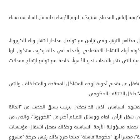
 اليوم الاربعاء 20 ماي 2020 أنّ رئيس الحكومة إلياس الفخفاخ سيتوجّه اليوم الأربعاء بداية من السادسة مساء
اهر التوتر، وفي تزامن مع تواصل مخاطر انتشار وباء الكورونا،
كونه أربك النشاط الاقتصادي وأدخله في حالة ركود، ستكون لها
عية التي تنذر بالذهاب نحو الأسوأ، خاصة مع توقع ارتفاع معدلات
 تغفل عن تقديم أجوبة لهذه المشاكل المعقدة والمتداخلة ، والتي
” داخل الائتلاف الحكومي.
لمشهد السياسي الذي قد يحظى بترتيب يسبق الحديث عن “الحالة
 شغل الرأي العام ووسائل الاعلام أكثر من “الكورونا”، والذي من
ذي تحمله مسؤولية الأزمة السياسية وكذلك تعطل اشتغال مؤسسات
، معتبرا أنها “حكومة فاشلة” مثلما صرح بذلك رئيس حركة “مشروع