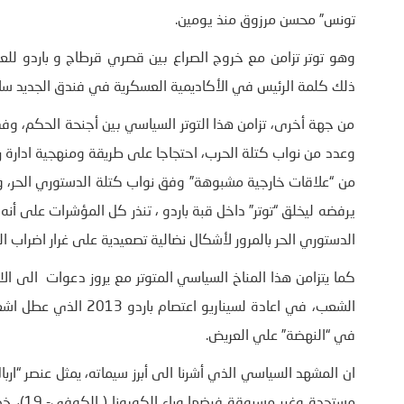
تونس” محسن مرزوق منذ يومين.
وهو توتر تزامن مع خروج الصراع بين قصري قرطاج و باردو للعلن
ذلك كلمة الرئيس في الأكاديمية العسكرية في فندق الجديد ساعا
من جهة أخرى، تزامن هذا التوتر السياسي بين أجنحة الحكم، وفي
وعدد من نواب كتلة الحرب، احتجاجا على طريقة ومنهجية ادارة 
من “علاقات خارجية مشبوهة” وفق نواب كتلة الدستوري الحر، و
يرفضه ليخلق “توتر” داخل قبة باردو ، تنذر كل المؤشرات على أنه
الدستوري الحر بالمرور لأشكال نضالية تصعيدية على غرار اضراب ال
الشعب، في اعادة لسيناري
في “النهضة” علي العريض.
ان المشهد السياسي الذي أشرنا الى أبرز سيماته، يمثل عنصر “اربا
مستجدة 