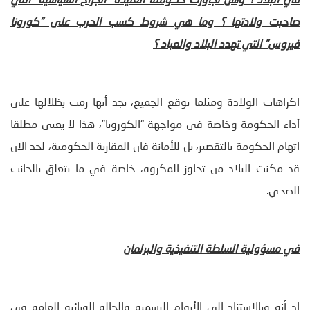
في البلاد ؟ وهل تجاوزت حكومتنا العتيدة “الجراح السياسية” التي
صاحبت ولادتها ؟ وما هي شروط كسب الحرب على “كورونا
فيروس” التي تهدد البلاد والعباد ؟
اكراهات الولادة ومثلما توقع الجميع، نجد أنها رمت بظلالها على
أداء الحكومة وخاصة في مواجهة “الكورونا”، هذا لا يعني مطلقا
اتهام الحكومة بالتقصير، بل للأمانة فان المقاربة الحكومية، لحد الان
قد مكنت البلاد من تجاوز المكروه، خاصة في ما يتعلق بالجانب
الصحي.
في مسؤولية السلطة التنفيذية والبرلمان
اذ أنه وبالاستناد الى الأرقام الرسمية والحالة الوبائية العامة في