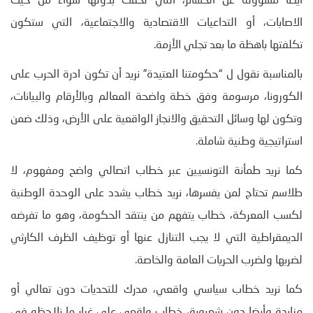
أيضا مسؤولة عن الخسائر، التي لحقت بدولها سواء من حيث
الاصابات، أو التداعيات الاقتصادية والاجتماعية، التي ستكون
تكلفتها باهظة ما بعد تجلي الأزمة.
بالمناسبة نقول ل “حكومتنا العتيدة” نريد أن تكون ادرة الحرب على
الكورونا، مرسومة وفق خطة واضحة المعالم وبالأرقام والبيانات،
وتكون لها وسائل التحقيق والانجاز الواقعية على الأرض، وذلك ضمن
استراتيجية وطنية شاملة.
كما نريد طمأنة التونسيين عبر خطاب اتصالي واضح ومفهوم، لا
طلاسم تحتاج لمن يفسرها، نريد خطاب يشدد على الوحدة الوطنية
لكسب المعركة، خطاب يتفهم من ينتقد الحكومة، وهو ما تفرضه
الديمقراطية التي لا يجب التنازل عنها أو توظيف الظرف الكارثي
لضربها ولضرب الحريات العامة والخاصة.
كما نريد خطاب سياسي واقعي، مدرك للتحديات دون تعالي أو
مزايدة وأيضا دون شعبوية، خطاب واقعي على غرار ما نلاحظه في