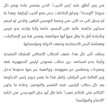
في زمن أطلق عليه “زمن الحرب”، الذي يقتضي عادة توفير كل
شروط “الوحدة”، وتجاوز الخلافات حتى تضع الحرب أوزارها، وهذا ما
لم يحصل الى حد الان، في وضعنا التونسي الراهن، والذي لو استمر
ستكون تكلفته غالية على الجميع، خاصة وأننا نواجه عدو شرس
وبأسلحة أقل ما يقال فيها أنها متواضعة، ونعني هنا شح الإمكانيات،
وهشاشة البني الاجتماعية وضعف الدولة ومؤسساتها.
ينضاف الى كل هذا، ضعف الخطاب الاتصالي للسلطة التنفيذية
وأيضا عدم انسجامه، بين خطاب شعبوي لرئيس الجمهورية بلغة
ومفردات ومضامين غير مفهومة، وواقعية عبر عنها خصوصا تدخل
وزير المالية في البرلمان، ولعل هذا ما يفسر خروج رئيس الحكومة
بعد كل خطاب للرئيس، قصد التفسير والتوضيح، وعادة ما يكون
“الكلام على الكلام صعب” كما قال أبو حيان التوحيدي في كتابه
“الامتاع والمؤانسة”.