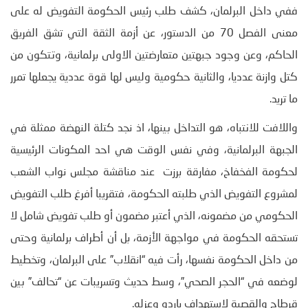
ففي داخل البرلمان، كشف طلب رئيس الحكومة التفويض له على
معنى الفصل 70 من الدستور، عن أزمة الثقة التي تشق الفريق
الحاكم، وعن وجود جبهتين متعارضتين الاولى برلمانية، وتتكون من
كتل وازنة عدديا، والثانية حكومية وليس لها قوة عددية يجعلها تمرر
ما تريد.
واللافت للانتباه، هو التداخل بينها، اذ نجد كتلة النهضة ممثلة في
الجبهة البرلمانية، وفي نفس الوقت هي احد المكونات الرئيسية
لحكومة الفخفاخ، مفارقة برزت عند مناقشة مجلس نواب الشعب
لمشروع التفويض الذي طلبته الحكومة، فتقريبا أفرغ طلب التفويض
الحكومي من مضمونه، الذي أعتبر مضمون أو طلب تفويض شامل لا
تستحقه الحكومة في مواجهة الأزمة، بل أن أطراف برلمانية وحتى
من داخل الحكومة نفسها، رأت فيه “انقلاب” على البرلمان، وتخطيط
لوضعه في “الحجر الصحي”، وسط حديث وتسريبات عن “تحالف” بين
قرطاج والقصبة لاستهداف باردو وعزله.