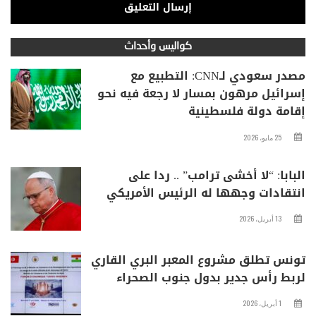
كواليس وأحداث
مصدر سعودي لـCNN: التطبيع مع
إسرائيل مرهون بمسار لا رجعة فيه نحو
إقامة دولة فلسطينية
25 مايو، 2026
البابا: “لا أخشى ترامب” .. ردا على
انتقادات وجهها له الرئيس الأمريكي
13 أبريل، 2026
تونس تطلق مشروع المعبر البري القاري
لربط رأس جدير بدول جنوب الصحراء
1 أبريل، 2026