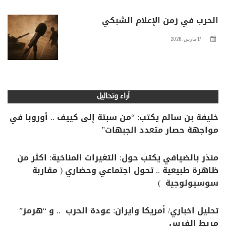
الحرب في زمن الإعلام الشبكي
17 مارس، 2026
آراء وتحاليل
خليفة بن سالم يكتب: “من سبتة إلى كييف .. أوروبا في
مواجهة حصار متعدد الجبهات”
منذر بالضيافي يكتب حول: التغيرات المناخية: اكثر من
ظاهرة طبيعية .. تحول اجتماعي وحضاري ( مقاربة
سوسيولوجية )
تحليل اخباري/ أمريكا وايران: عودة الحرب .. و “هرمز”
مربط الفرس