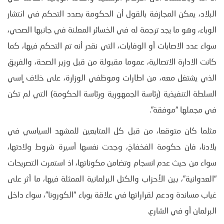
البلاد، يمكن المجازفة بالقول أن الحكومة بصدد التحكم في انتشار
الوباء، وهو ما يجد ترجمة له في الخسائر المعلنة في جانبها الصحي،
سواء عدد الاصابات أو الوفايات، التي نقدر أنه تم التحكم فيها، كما
كانت الادارة الاتصالية، عموما مقبولة من قبل وزير الصحة، والفريق
الذي يشتغل معه، من اطارات وموظفي الوزارة، على خلاف ٍاسي
السلطة التنفيذية (رئاسة الجمهورية ورئاسة الحكومة) التي لم تكن
في مجملها “موفقة”.
مثلما كان متوقعا، من قبل كل المتابعين للمشهد السياسي في
بلادنا، فان حكومة الفخفاخ، وجدت نفسها أسيرة شروط ولادتها،
سواء من حيث عدم انسجام وتضامن مكوناتها، اذ استمرت التصريحات
“العدوانية”، بين الأحزاب والكتل البرلمانية الممثلة فيها، ما أثر على
غياب مساندة ودعم لقراراتها في علاقة بوباء “الكورونا”، سواء داخل
البرلمان أو في الشارع.