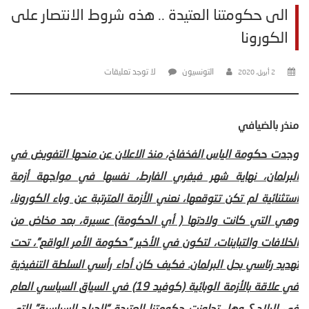
الى حكومتنا العتيدة .. هذه شروط الانتصار على
الكورونا
التونسيون
لا توجد تعليقات
2 أبريل، 2020
منذر بالضيافي
وجدت حكومة الياس الفخفاخ، منذ الاعلان عن منحها التفويض في
البرلمان، نهاية شهر فيفري الفارط، نفسها في مواجهة أزمة
استثنائية لم تكن تتوقعها، نعني الأزمة المترتبة عن وباء الكورونا،
وهي التي كانت ولادتها ( أي الحكومة) عسيرة، بعد مخاض من
الخلافات والتباينات، لتكون في الأخير “حكومة الأمر الواقع”، تحت
تهديد رئاسي بحل البرلمان. فكيف كان أداء رأسي السلطة التنفيذية
في علاقة بالأزمة الوبائية (كوفيد 19) في السياق السياسي العام