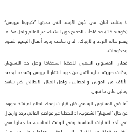
لا يختلف اثنان، في كون الأزمة، التي فجرتها “كورونا فيروس”
(كوفيد 19)، قد فاجأت الجميع دون استثناء، عبر العالم ولعل هذا ما
يفسر حالة التردد والارتباك، الذي صاحب ردود أفعال الجميع شعوبا
وحكومات.
فعلى المستوى الشعبي لاحظنا استخفافا وصل حد الاستهتار،
وكانت ضريبته غالية الثمن من جهة انتشار الفيروس وتمدده ليحصد
الألاف من الموتى والمصابين، ولعل المثال الايطالي خير شاهد
ودليل على ما نقول.
أما في المستوى الرسمي فان قرارات زعماء العالم لم تشذ بدورها
عن حال “استهتار” الشعوب، اذ لاحظنا عبر عواصم العالم، تردد وارتجال
في أخذ القرارات المناسبة وفي الوقت المناسب، ما جعلها هي