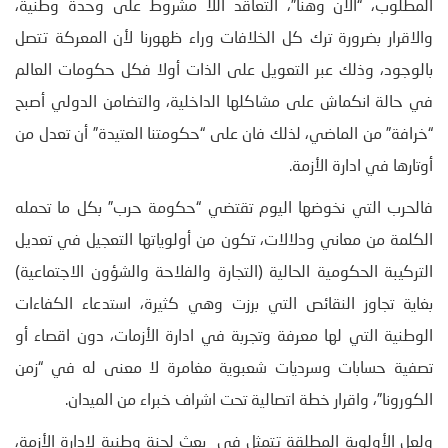
المطلوب، “الان وهنا”، التعاقد اللا مشروط على وحدة وطنية،
والاقرار بضرورة ترك كل الخلافات وراء ظهورنا لأن المعركة تتصل
بالوجود، وذلك عبر التعويل على الذات أولا فكل حكومات العالم
في حالة انكماش على مشاكلها الداخلية، والتضامن الدولي أصبح
“خرافة” من الماضي، لذلك فان على “حكومتنا العتيدة” أن تعدل من
أوتارها في ادارة الأزمة.
فالحرب التي نخوضها اليوم تقتضي “حكومة حرب” بكل ما تحمله
الكلمة من معاني ودلالات، تكون من أولوياتها التعجيل في تعديل
التركيبة الحكومية الحالية (التجارة والفلاحة والشؤون الاجتماعية)
بغاية تجاوز النقائص التي برزت وهي كثيرة، استدعاء الكفاءات
الوطنية التي لها معرفة وتجربة في ادارة الأزمات، دون اقصاء أو
تصفية حسابات وسرديات شعبوية مغامرة لا معنى له في “زمن
الكورونا”، واقرار خطة اتصالية تحت اشراف خبراء من الميدان.
ولعل الأولوية المطلقة تتمثل في بعث لجنة وطنية لإدارة الأزمة،