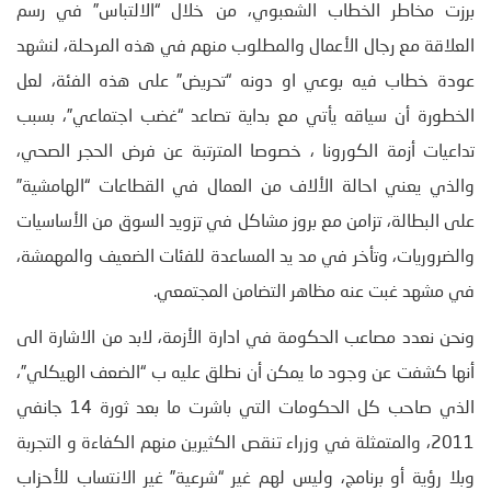
برزت مخاطر الخطاب الشعبوي، من خلال “الالتباس” في رسم
العلاقة مع رجال الأعمال والمطلوب منهم في هذه المرحلة، لنشهد
عودة خطاب فيه بوعي او دونه “تحريض” على هذه الفئة، لعل
الخطورة أن سياقه يأتي مع بداية تصاعد “غضب اجتماعي”، بسبب
تداعيات أزمة الكورونا ، خصوصا المترتبة عن فرض الحجر الصحي،
والذي يعني احالة الألاف من العمال في القطاعات “الهامشية”
على البطالة، تزامن مع بروز مشاكل في تزويد السوق من الأساسيات
والضروريات، وتأخر في مد يد المساعدة للفئات الضعيف والمهمشة،
في مشهد غبت عنه مظاهر التضامن المجتمعي.
ونحن نعدد مصاعب الحكومة في ادارة الأزمة، لابد من الاشارة الى
أنها كشفت عن وجود ما يمكن أن نطلق عليه ب “الضعف الهيكلي”،
الذي صاحب كل الحكومات التي باشرت ما بعد ثورة 14 جانفي
2011، والمتمثلة في وزراء تنقص الكثيرين منهم الكفاءة و التجربة
وبلا رؤية أو برنامج، وليس لهم غير “شرعية” غير الانتساب للأحزاب