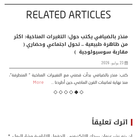
RELATED ARTICLES
منذر بالضيافي يكتب حول: التغيرات المناخية: اكثر
من ظاهرة طبيعية .. تحول اجتماعي وحضاري (
مقاربة سوسيولوجية )
23 يوليو، 2026
كتب: منذر بالضيافي بدأت قصتي مع التغييرات المناخية ” المتطرفة”،
منذ نهاية ثمانينات القرن الماضي، حين أطردنا ...
More
اترك تعليقاً
لن يتم نشر عنوان بريدك الإلكتروني.
الحقول الإلزامية مشار إليها بـ
*