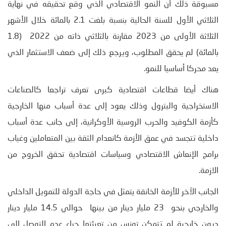
مسبوقة ذلك أن النمو الاقتصادي الذي وقع تحقيقه في نهاية
الثلاثي الأول للسنة الحالية بنسبة بلغت 2.1 بالمائة خلال الأشهر
الثلاثة الأولى من 2023 مقارنة بالثلاثي ذاته من 2022 (1.8
بالمائة) لم يحقق المطلوب، ويرجع ذلك إلى ضعف الاستثمار الذي
يعد محركا أساسيا للنمو.
هناك أيضا قطاعات اقتصادية كبرى تعرف تراجعا كالصناعات
الاستخراجية والبترول وذلك يعود إلى عدة أسباب منها الخارجية
كأزمة الكوفيد والحرب الروسية الأوكرانية، إلى جانب عدة أسباب
داخلية تتجسد في عمق الأزمة كانعدام الثقة بين المتعاملين وغياب
برامج الإنعاش الاقتصادي وسياسات اقتصادية تحقق الخروج من
الازمة.
الجانب الآخر للأزمة الخانقة يتمثل في حاجة الدولة للتمويل الداخلي
والخارجي بنحو 23 مليار دينار من بينها حوالي 14.5 مليار دينار
ديون خارجية لم تتمكن تونس من تعبئتها جراء عدم التوصل إلى