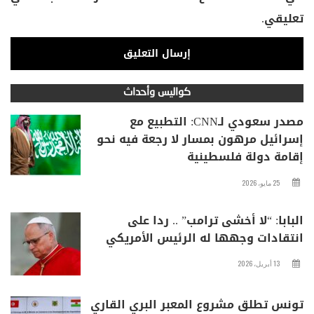
تعليقي.
كواليس وأحداث
مصدر سعودي لـCNN: التطبيع مع
إسرائيل مرهون بمسار لا رجعة فيه نحو
إقامة دولة فلسطينية
25 مايو، 2026
البابا: “لا أخشى ترامب” .. ردا على
انتقادات وجهها له الرئيس الأمريكي
13 أبريل، 2026
تونس تطلق مشروع المعبر البري القاري