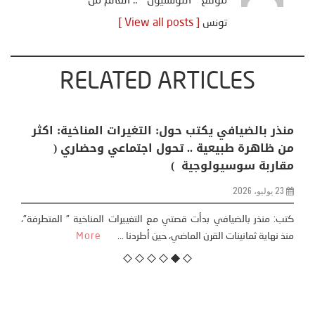
موقع " التونسيون " .. العالم من
تونس
[ View all posts ]
RELATED ARTICLES
منذر بالضيافي يكتب حول: التغيرات المناخية: اكثر
من ظاهرة طبيعية .. تحول اجتماعي وحضاري (
مقاربة سوسيولوجية )
23 يوليو، 2026
كتب: منذر بالضيافي بدأت قصتي مع التغييرات المناخية ” المتطرفة”،
منذ نهاية ثمانينات القرن الماضي، حين أطردنا ...
More