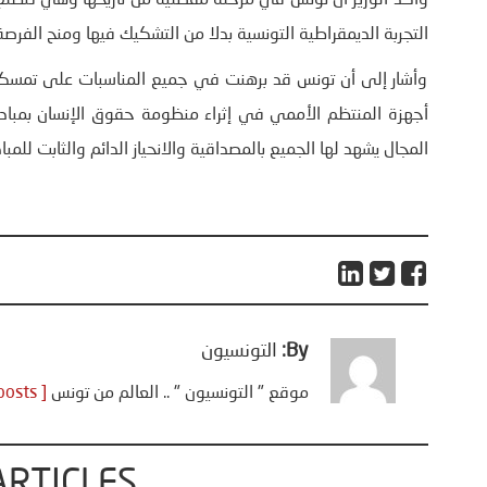
وأكد الوزير أن تونس في مرحلة مفصلية من تاريخها وهي تتطلع 
التجربة الديمقراطية التونسية بدلا من التشكيك فيها ومنح الفرصة 
وأشار إلى أن تونس قد برهنت في جميع المناسبات على تمسكه
أجهزة المنتظم الأممي في إثراء منظومة حقوق الإنسان بمبادر
المجال يشهد لها الجميع بالمصداقية والانحياز الدائم والثابت للمب
By:
التونسيون
موقع " التونسيون " .. العالم من تونس
[ View all posts ]
ARTICLES