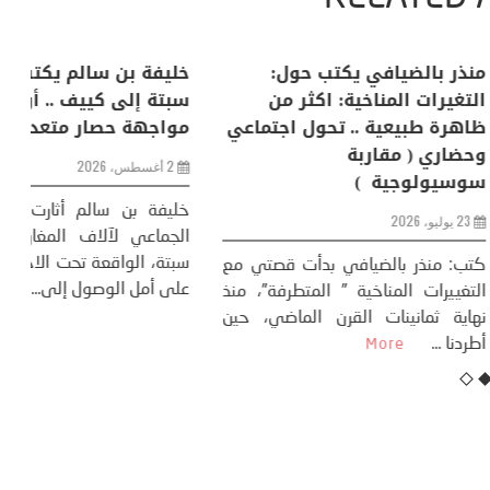
لكبرى .. كيف
منذر بالضيافي يكتب حول:
خل
إنسان والعالم؟
التغيرات المناخية: اكثر من
سب
ظاهرة طبيعية .. تحول اجتماعي
مو
وحضاري ( مقاربة
سوسيولوجية )
ضيافي ** المنعطف
تحول السوسيولوجي،
خل
23 يوليو، 2026
 القوة عالميًا، **
ال
تاريخ...
More
سب
كتب: منذر بالضيافي بدأت قصتي مع
عل
التغييرات المناخية ” المتطرفة”، منذ
نهاية ثمانينات القرن الماضي، حين
أطردنا ...
More