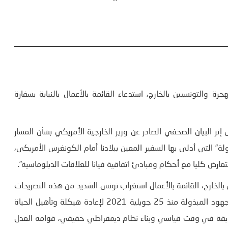
ن الخارجية والهجرة والتونسيين بالخارج، استدعاء القائمة بالأعمال بالنيابة بسفارة
ثر البيان الصحفي الصادر عن وزير الخارجية الأمريكي بشأن المسار
” التي أدلى بها السفير المعين ببلادنا أمام الكونغرس الأمريكي،
تتعارض كليا مع أحكام ومبادئ اتفاقية فيانا للعلاقات الدبلوماسية”.
 بالخارج، القائمة بالأعمال استغراب تونس الشديد من هذه التصريحات
والبيانات التي لا تعكس إطلاقا حقيقة الوضع في تونس أو الجهود المبذولة منذ 25 جويلية 2021 لإعادة هيكلة وتأهيل الحياة
سابقة في وقت قياسي وبناء نظام ديمقراطي حقيقي، قوامه العدل