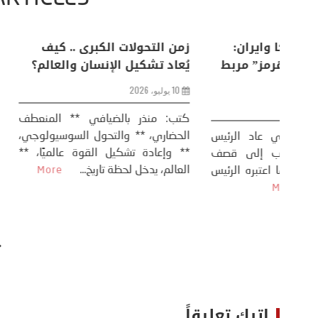
اعات
تحليل اخباري/ أمريكا وايران:
زمن التحولات ا
من
عودة الحرب .. و “هرمز” مربط
يُعاد تشكيل ال
الفرس
10 يوليو، 2026
8 يوليو، 2026
كتب: منذر بال
الحضاري، ** وال
عيد،
تحليل – منذر بالضيافي عاد الرئيس
** وإعادة تشكيل
طلسي
الأمريكي دونالد ترامب إلى قصف
العالم، يدخل لحظة 
أسره،
ايران، وذلك ردا على ما اعتبره الرئيس
دونالد ترامب، ...
More
اترك تعليقاً