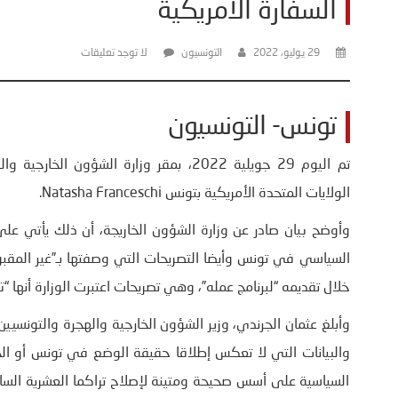
السفارة الأمريكية
29 يوليو، 2022
التونسيون
لا توجد تعليقات
تونس- التونسيون
تم اليوم 29 جويلية 2022، بمقر وزارة الشؤو
الولايات المتحدة الأمريكية بتونس Natasha Franceschi.
وأوضح بيان صادر عن وزارة الشؤون الخاريجة، أن ذلك يأتي على إ
السياسي في تونس وأيضا التصريحات التي وصفتها بـ”غير المقبولة
خلال تقديمه “لبرنامج عمله”، وهي تصريحات اعتبرت الوزارة أنها “
وأبلغ عثمان الجرندي، وزير الشؤون الخارجية والهجرة والتونسيين
السياسية على أسس صحيحة ومتينة لإصلاح تراكما العشرية ال