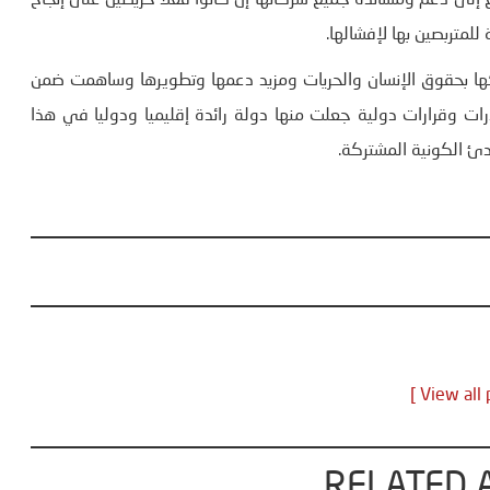
إلى دعم ومساندة جميع شركائها إن كانوا فعلا حريصين على إنجاح
للمتربصين بها لإفشالها.
ا بحقوق الإنسان والحريات ومزيد دعمها وتطويرها وساهمت ضمن
ات وقرارات دولية جعلت منها دولة رائدة إقليميا ودوليا في هذا
ادئ الكونية المشتركة.
RELATED 