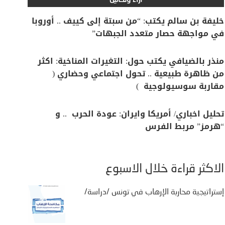
آراء وتحاليل
خليفة بن سالم يكتب: “من سبتة إلى كييف .. أوروبا
في مواجهة حصار متعدد الجبهات”
منذر بالضيافي يكتب حول: التغيرات المناخية: اكثر
من ظاهرة طبيعية .. تحول اجتماعي وحضاري (
مقاربة سوسيولوجية )
تحليل اخباري/ أمريكا وايران: عودة الحرب .. و
“هرمز” مربط الفرس
الأكثر قراءة خلال الأسبوع
إستراتيجية محاربة الإرهاب في تونس /دراسة/