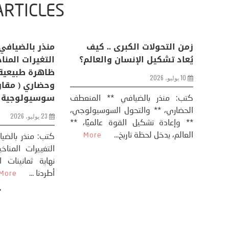
ARTICLES
اعات
تحليل اخباري/ أمريكا وايران:
زمن التحولات ا
من
عودة الحرب .. و “هرمز” مربط
يُعاد تشكيل ال
الفرس
10 يوليو، 2026
8 يوليو، 2026
كتب: منذر بال
الحضاري، ** وال
عيد،
تحليل – منذر بالضيافي عاد الرئيس
** وإعادة تشكيل
طلسي
الأمريكي دونالد ترامب إلى قصف
العالم، يدخل لحظة 
أسره،
ايران، وذلك ردا على ما اعتبره الرئيس
دونالد ترامب، ...
More