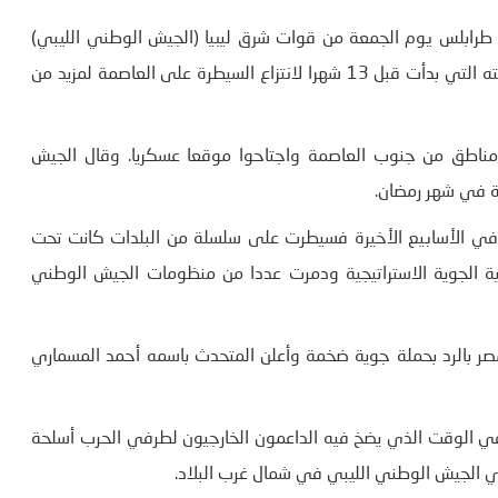
 طرابلس يوم الجمعة من قوات شرق ليبيا (الجيش الوطني الليبي)
المتمركزة في شرق البلاد بقيادة خليفة حفتر الذي تتعرض حملته التي بدأت قبل 13 شهرا لانتزاع السيطرة على العاصمة لمزيد من
ناطق من جنوب العاصمة واجتاحوا موقعا عسكريا. وقال الجيش
ية في شهر رمضان.
في الأسابيع الأخيرة فسيطرت على سلسلة من البلدات كانت تحت
 الجوية الاستراتيجية ودمرت عددا من منظومات الجيش الوطني
صر بالرد بحملة جوية ضخمة وأعلن المتحدث باسمه أحمد المسماري
 الوقت الذي يضخ فيه الداعمون الخارجيون لطرفي الحرب أسلحة
دي الجيش الوطني الليبي في شمال غرب البلاد.