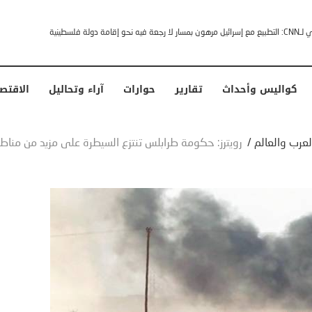
خشى ترامب” .. ردا على انتقادات وجهها له الرئيس الأمريكي
كواليس وأحداث
تقارير
حوارات
آراء وتحاليل
الاقتص
لعرب والعالم
/
رويترز: حكومة طرابلس تنتزع السيطرة على مزيد من مناط