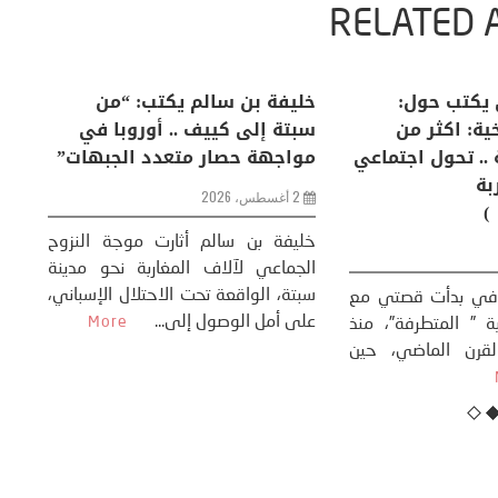
RELATED 
لكبرى .. كيف
منذر بالضيافي يكتب حول:
خل
إنسان والعالم؟
التغيرات المناخية: اكثر من
سب
ظاهرة طبيعية .. تحول اجتماعي
مو
وحضاري ( مقاربة
سوسيولوجية )
ضيافي ** المنعطف
تحول السوسيولوجي،
خل
23 يوليو، 2026
 القوة عالميًا، **
ال
تاريخ...
More
سب
كتب: منذر بالضيافي بدأت قصتي مع
عل
التغييرات المناخية ” المتطرفة”، منذ
نهاية ثمانينات القرن الماضي، حين
أطردنا ...
More