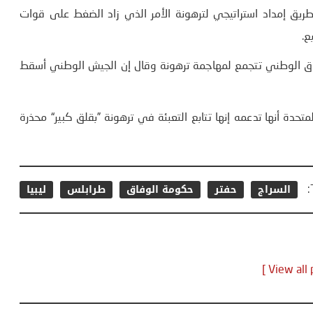
 إمداد استراتيجي لترهونة الأمر الذي زاد الضغط على قوات
ع.
ق الوطني تتجمع لمهاجمة ترهونة وقال إن الجيش الوطني أسقط
تحدة أنها تدعمه إنها تتابع التعبئة في ترهونة ”بقلق كبير“ محذرة
السراج
حفتر
حكومة الوفاق
طرابلس
ليبيا