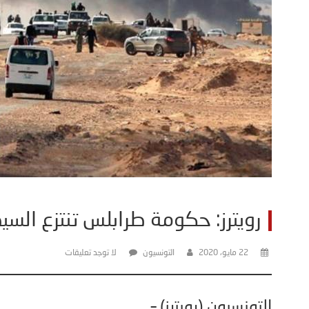
رويترز: حكومة طرابلس تنتزع الس
22 مايو، 2020
التونسيون
لا توجد تعليقات
التونسيون (رويترز) –