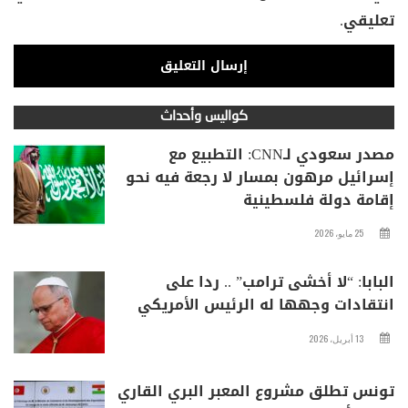
تعليقي.
كواليس وأحداث
مصدر سعودي لـCNN: التطبيع مع
إسرائيل مرهون بمسار لا رجعة فيه نحو
إقامة دولة فلسطينية
25 مايو، 2026
البابا: “لا أخشى ترامب” .. ردا على
انتقادات وجهها له الرئيس الأمريكي
13 أبريل، 2026
تونس تطلق مشروع المعبر البري القاري