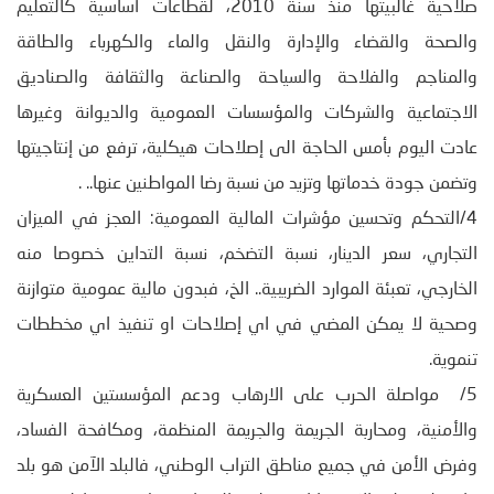
صلاحية غالبيتها منذ سنة 2010، لقطاعات أساسية كالتعليم
والصحة والقضاء والإدارة والنقل والماء والكهرباء والطاقة
والمناجم والفلاحة والسياحة والصناعة والثقافة والصناديق
الاجتماعية والشركات والمؤسسات العمومية والديوانة وغيرها
عادت اليوم بأمس الحاجة الى إصلاحات هيكلية، ترفع من إنتاجيتها
وتضمن جودة خدماتها وتزيد من نسبة رضا المواطنين عنها.. .
4/التحكم وتحسين مؤشرات المالية العمومية: العجز في الميزان
التجاري، سعر الدينار، نسبة التضخم، نسبة التداين خصوصا منه
الخارجي، تعبئة الموارد الضريبية.. الخ، فبدون مالية عمومية متوازنة
وصحية لا يمكن المضي في اي إصلاحات او تنفيذ اي مخططات
تنموية.
5/ مواصلة الحرب على الارهاب ودعم المؤسستين العسكرية
والأمنية، ومحاربة الجريمة والجريمة المنظمة، ومكافحة الفساد،
وفرض الأمن في جميع مناطق التراب الوطني، فالبلد الآمن هو بلد