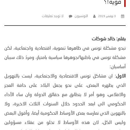
قوية!؟
التونسيون
لا توجد تعليقات
3 نوفمبر، 2019
بقلم: خالد شوكات
تبدو مشكلة تونس في ظاهرها تنموية، اقتصادية واجتماعية، لكن
مشكلة تونس في باطنها/جوهرها سياسية بامتياز، ومردّ ذلك سببان
أساسيان:
الاول
: ان مشاكل تونس الاقتصادية والاجتماعية، ليست بالتهويل
الذي يظهره البعض، على نحو يجعل البلاد على حافة العجز
والافلاس، وهو أمر لا يتطابق مع حقائق الدولة وان ساء الأداء
الحكومي الى ابعد الحدود خلال السنوات الثلاث الاخيرة، ولا
بالتهوين الذي تمارسه بعض الأوساط الحكومية أيضا، وأقول البعض
وليس الكل، لان هذه الأوساط لا تخلو من عقلاء مسؤولين