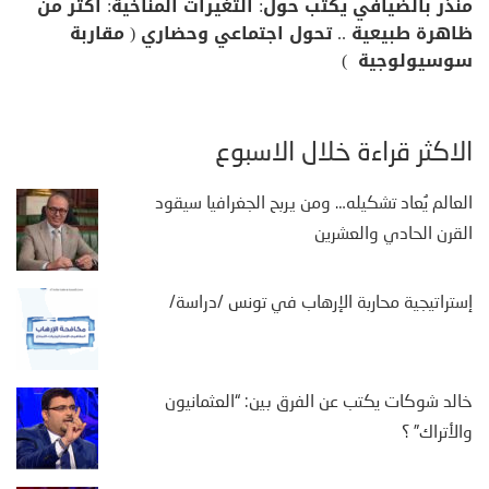
منذر بالضيافي يكتب حول: التغيرات المناخية: اكثر من
ظاهرة طبيعية .. تحول اجتماعي وحضاري ( مقاربة
سوسيولوجية )
الأكثر قراءة خلال الأسبوع
العالم يُعاد تشكيله… ومن يربح الجغرافيا سيقود
القرن الحادي والعشرين
إستراتيجية محاربة الإرهاب في تونس /دراسة/
خالد شوكات يكتب عن الفرق بين: “العثمانيون
والأتراك” ؟