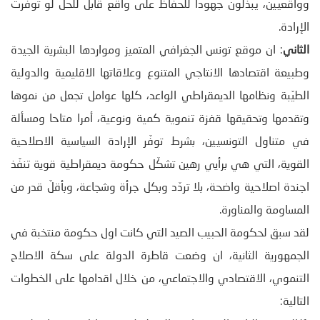
وواقعيين، يبذلون جهودا للحفاظ على واقع قابل للحل لو توفرت
الإرادة.
الثاني
: ان موقع تونس الجغرافي المتميز ومواردها البشرية الجيدة
وطبيعة اقتصادها الانتاجي المتنوع وعلاقاتها الاقليمية والدولية
الطيّبة ونظامها الديمقراطي الواعد، كلها عوامل تجعل من نموها
وتقدمها وتحقيقها قفزة تنموية كمية ونوعية، أمرا متاحا ومسألة
في متناول التونسيين، بشرط توفّر الإرادة السياسية الاصلاحية
القوية، التي هي برأيي رهين تشكّل حكومة ديمقراطية قوية تنفّذ
اجندة اصلاحية واضحة، بلا تردّد وبكل جرأة وشجاعة، وبأقلّ قدر من
المساومة والمناورة.
لقد سبق لحكومة الحبيب الصيد التي كانت اول حكومة منتخبة في
الجمهورية الثانية، ان وضعت قاطرة الدولة على سكة الاصلاح
التنموي، الاقتصادي والاجتماعي، من خلال اقدامها على الخطوات
التالية: