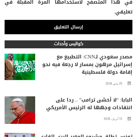
في هذا المتصفح لاستخدامها المرة المقبلة في
تعليقي.
كواليس وأحداث
مصدر سعودي لـCNN: التطبيع مع
إسرائيل مرهون بمسار لا رجعة فيه نحو
إقامة دولة فلسطينية
25 مايو، 2026
البابا: “لا أخشى ترامب” .. ردا على
انتقادات وجهها له الرئيس الأمريكي
13 أبريل، 2026
تونس تطلق مشروع المعبر البري القاري