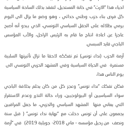
احياء هذا “الارث” في خانة المستحيل، لتفقد بذلك الساحة السياسية
كل فرص بناء حزب وطني حداثي ، وهو وضع ما يزال الى اليوم
يرمي بظلاله على الحقل السياسي التونسي، الذي يبدو أنه أصبح
عاجزا عن اعادة انتاج ما قام به الرئيس الراحل، والأب المؤسس
الباجي قايد السبسي.
أزمة الحزب (نداء تونس) ثم تفككه لاحقا ما تزال تأثيرتها السلبية
مستمرة في الحياة السياسية وفي المشهد الحزبي التونسي الى
يوم الناس هذا،
فكان تفكك “نداء تونس” وعجز كل من كان يحلم بخلافة الباجي
سواء السياسيين أو البيولوجيين، وراء حالة التذرر وعدم الاستقرار
التي يعاني منها المشهد السياسي والحزبي، ما جعل المراقبين
يجمعون على أن تونس دخلت مع “نهاية نداء تونس” ( قبل سنة
ونصف من رحيل مؤسسه – ماي 2018- جويلية 2019) في “أزمة