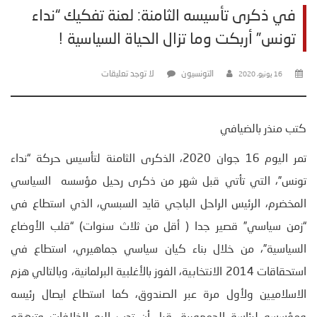
في ذكرى تأسيسه الثامنة: لعنة تفكيك “نداء
تونس” أربكت وما تزال الحياة السياسية !
التونسيون
لا توجد تعليقات
16 يونيو، 2020
كتب منذر بالضيافي
تمر اليوم 16 جوان 2020، الذكرى الثامنة لتأسيس حركة “نداء
تونس”، التي تأتي قبل شهر من ذكرى رحيل مؤسسه السياسي
المخضرم، الرئيس الراحل الباجي قايد السبسي، الذي استطاع في
“زمن سياسي” قصير جدا ( أقل من ثلاث سنوات) “قلب الأوضاع
السياسية”، من خلال بناء كيان سياسي جماهيري، استطاع في
استحقاقات 2014 الانتخابية، الفوز بالأغلبية البرلمانية، وبالتالي هزم
الاسلاميين ولأول مرة عبر الصندوق، كما استطاع ايصال رئيسه