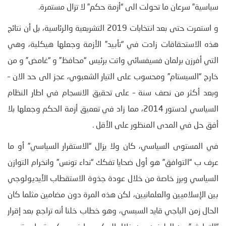
سياسية” سرعان ما تحولت الى “أزمة حكم” لا تزال مستمرة.
و استمرت حتى بعد انتخابات 2019 التشريعية والرئاسية، بل أن نتائج
هذه الاستحقاقات زادت في “تأبيد” الأزمة وجعلها هيكلية، وهي
التي أفرزن برلمان فسيفسائي واتت برئيس “محافظ” و “غامض” و من
خارج “السيستام” ومحسوب على التيار الشعبوي، عجز الى حد الان –
وبعد أكثر من نصف سنة – على تحقيق الانسجام في اطار النظام
السياسي لدستور 2014، مما زاد في تعميق أزمة الحكم وجعلها بلا
أفق حل في المدى المنظور على الأقل .
في المستوى السياسي، كان ولا يزال “الاستقرار السياسي” أو ما
عرف ب “التوافق” هو أول ضحايا تفكك “نداء تونس” وانخرام التوازن
السياسي وبرز خاصة من خلال عودة جذوة الاستقطاب الأيديولوجي
بين الإسلاميين والعلمانيين، لكن هذه المرة دون مضامين مثلما كان
الحال زمن الباجي قايد السبسي، وهو خطاب خلنا أنه تراجع بعد إقرار