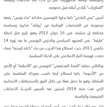
ومؤسسه لرئاسة الجمهورية، قبل أن تدب اليه الخلافات وترهقه
“المناورات” بأيادي أبنائه قبل خصومه.
أسس “سي الباجي” كما يحلوا للتونسيين مناداته “نداء تونس”، رفقة
مجموعة من الشخصيات الوطنية من “روافد” فكرية وسياسية
مختلفة بل متباينة، في 16 جوان 2012 وهو تاريخ مثل لحظة
“فارقة” في المشهد السياسي والحزبي التونسي ما بعد ثورة 14
جانفي 2011، حيث استطاع هذا الحزب، من بناء “كتلة تاريخية” صماء
تصدت لهيمنة التيار الاسلامي على الحياة السياسية.
وبالتالي حماية “النمط المجتمعي” التونسي من “الأسلمة” أو الأصح
من “الأخونة”، كما استطاع أيضا كسب معركة المنافسة على
السلطة، وهو ما حصل فعلا من خلال الفوز بالاستحقاقات الانتخابية
التي تمت سنة 2014 (سنتين بعد تأسيس الحزب)، الانتخابات
التشريعية والرئاسية.
لكن بعد ذلك دخل الحزب في أتون أزمة لم يستطع الخروج منها، نجم