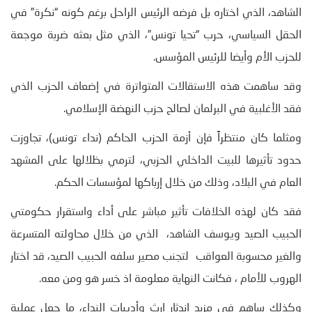
الشاهد، الذي اختاره بل فرضه الرئيس الراحل برغم كونه “نكرة” في
الحقل السياسي، حرب “تحيا تونس”، الذي مثل بعثه ضربة موجعة
للحزب الأم وأيضا للرئيس المؤسس.
وقد ساهمت هذه الاستقالات المتواترة في إضعاف الحزب الذي
فقد الأغلبية في البرلمان لصالح حزب النهضة الإسلامي.
ومثلما كان منتظراً فإن أزمة الحزب الحاكم (نداء تونس)، تجاوزت
حدود تأثيرها للبيت الداخلي الحزبي، لترمي بظلالها على المشهد
العام في البلاد، وذلك من خلال إرباكها لمؤسسات الحكم.
فقد كان لهذه الخلافات تأثير مباشر على أداء واستقرار حكومتي
الحبيب الصيد ويوسف الشاهد، الذي من خلال محاولته المتسرعة
والغير محسوبة العواقب لتجنب مصير سلفه الحبيب الصيد، قد اختار
الهروب للأمام ، فكانت النهاية معلومة اذ خسر هو ومن معه.
وكذلك ساهم في مزيد اندثار ارث وأدبيات النداء، ما جعل عملية