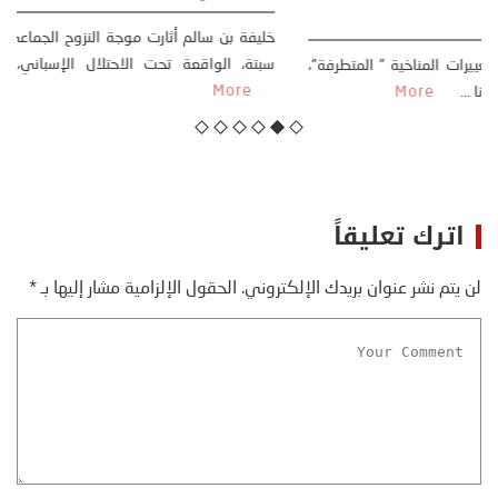
23 يوليو، 2026
كتب: منذر بالضيافي بدأت قصتي مع التغييرات المناخية ” المتطرفة”،
منذ نهاية ثمانينات القرن الماضي، حين أطردنا ...
More
اترك تعليقاً
لن يتم نشر عنوان بريدك الإلكتروني.
الحقول الإلزامية مشار إليها بـ
*