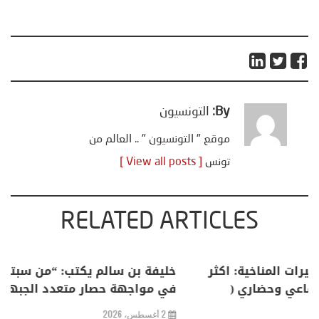
By:
التونسيون
موقع " التونسيون " .. العالم من
تونس
[ View all posts ]
RELATED ARTICLES
منذر بالضيافي يكتب حول: التغيرات المناخية: اكثر
من ظاهرة طبيعية .. تحول اجتماعي وحضاري (
مقاربة سوسيولوجية )