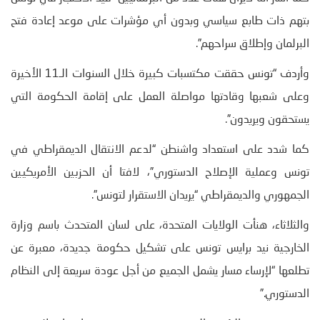
بتهم ذات طابع سياسي وبدون أي مؤشرات على موعد إعادة فتح
البرلمان وإطلاق سراحهم”.
وأردف “تونس حققت مكتسبات كبيرة خلال السنوات الـ11 الأخيرة
وعلى شعبها وقادتها مواصلة العمل على إقامة الحكومة التي
يستحقون ويريدون”.
كما شدد على استعداد واشنطن “لدعم الانتقال الديمقراطي في
تونس وعملية الإصلاح الدستوري”، لافتا أن الحزبين الأمريكيين
الجمهوري والديمقراطي “يريدان الاستقرار لتونس”.
والثلاثاء، هنأت الولايات المتحدة، على لسان المتحدث باسم وزارة
الخارجية نيد برايس تونس على تشكيل حكومة جديدة، معبرة عن
تطلعها “لإرساء مسار يشمل الجميع من أجل عودة سريعة إلى النظام
الدستوري.”