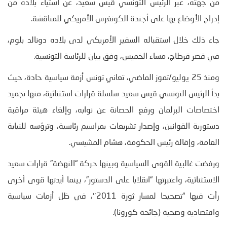
من جهته، عبر الرئيس التونسي قيس سعيد، عن استياء بلاده من
إدراج الأوضاع بها على أجندة الكونغرس الأمريكي للمناقشة.
جاء ذلك خلال استقباله السفير الأمريكي لدى بلاده دونالد بلوم،
في قصر قرطاج، مساء الخميس، وفق بيان للرئاسة التونسية.
ومنذ 25 يوليو/تموز الماضي، تعاني تونس أزمة سياسية حادة، حيث
بدأ الرئيس التونسي قيس سعيد سلسلة قرارات استثنائية، منها تجميد
اختصاصات البرلمان ورفع الحصانة عن نوابه، وإلغاء هيئة مراقبة
دستورية القوانين، وإصدار تشريعات بمراسيم رئاسية، وترؤسه للنيابة
العامة، وإقالة رئيس الحكومة، هشام المشيسي.
ورفضت غالبية القوى السياسية وبينها حركة “النهضة” قرارات سعيد
الاستثنائية، واعتبرتها “انقلابا على الدستور”، بينما أيدتها قوى أخرى
رأت فيها “تصحيحا لمسار ثورة 2011″، في ظل أزمات سياسية
واقتصادية وصحية (جائحة كورونا).