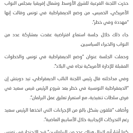
حذرت اللجنة الفرعية للشرق الأوسط وشمال إفريقيا بمجلس النواب
الأمريكي، الخميس، من وضع الديمقراطية في تونس وقالت إنها
“مهددة وفي خطر”.
جاء ذلك خلال جلسة استماع افتراضية عقدت بمشاركة عدد من
النواب والخبراء السياسيين.
وحملت الجلسة عنوان “وضع الديمقراطية في تونس والخطوات
المقبلة للإدارة الأمريكية تجاه في البلاد”.
وفي مداخلته قال رئيس اللجنة النائب الديمقراطي، تيد دويتش إن
“الديمقراطية التونسية في خطر بعد شروع الرئيس قيس سعيد في
فرض سلطات تنفيذية، مع استمرار تعليق عمل البرلمان”.
وأضاف “قلقون بشكل بالغ من الإجراءات التي اتخذها الرئيس سعيد
رغم التحركات الإيجابية خلال الأسابيع الماضية”.
كما أشار أنه لايزال هناك عدد من البرلمانيين” قيد الاحتجاز في تونس