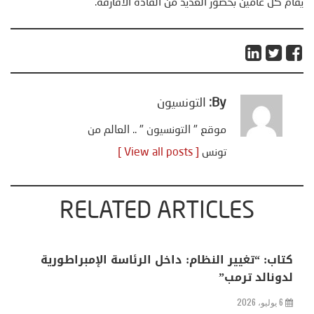
يقام كل عامين بحضور العديد من القادة الأفارقة.
By:
التونسيون
موقع " التونسيون " .. العالم من
تونس
[ View all posts ]
RELATED ARTICLES
مصدر سعودي لـCNN: التطبيع مع إسرائيل مرهون
بمسار لا رجعة فيه نحو إقامة دولة فلسطينية
25 مايو، 2026