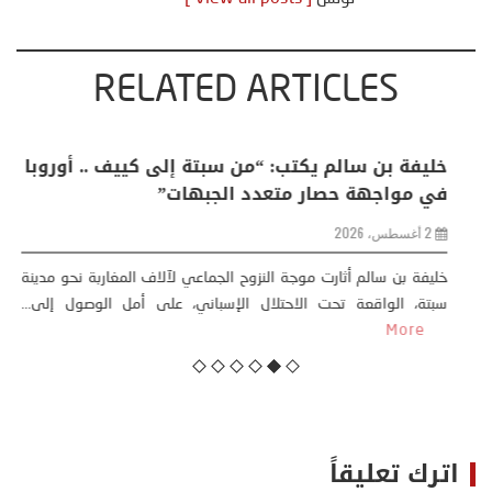
RELATED ARTICLES
منذر بالضيافي يكتب حول: التغيرات المناخية: اكثر
من ظاهرة طبيعية .. تحول اجتماعي وحضاري (
مقاربة سوسيولوجية )
23 يوليو، 2026
كتب: منذر بالضيافي بدأت قصتي مع التغييرات المناخية ” المتطرفة”،
منذ نهاية ثمانينات القرن الماضي، حين أطردنا ...
More
اترك تعليقاً