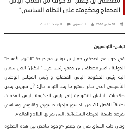
مصطفى بن جعفر:” لا خوف من انقلاب إلياس
الفخفاخ وحكومته على النظام السياسي”
التونسيون
لا توجد تعليقات
26 مارس، 2020
تونس- التونسيون
في حوار مع الصحفي كمال بن يونس مع جريدة “الشرق الأوسط”
الدولية ، اعتبر مصطفى بن جعفر، رئيس حزب “التكتل” الذي ينتمي
اليه رئيس الحكومة الياس الفخفاخ، و رئيس المجلس الوطني
التأسيسي الذي صاغ دستور ما بعد الثورة، قال: “أن تفويض بعض
صلاحيات البرلمان التشريعية إلى رئيس الحكومة إلياس الفخفاخ،
تطبيقاً للفصل 70 من الدستور «إجراء دستوري وقانوني وسياسي
تفرضه طبيعة المرحلة الاستثنائية، التي تمر بها البلاد والعالم».
وفي ذات السياق نفى بن جعفر «وجود تناقض بين هذه الخطوة