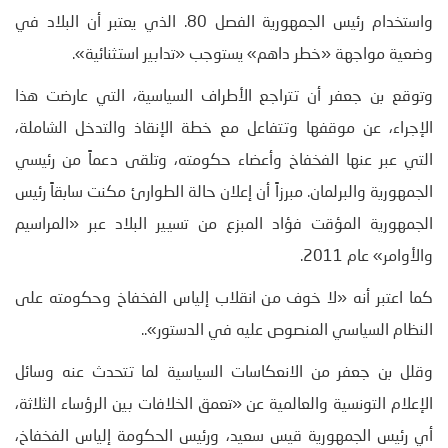
واستخدام رئيس الجمهورية الفصل 80. الذي يعتبر أن البلاد في
وضعية مواجهة «خطر داهم» يستوجب «تدابير استثنائية».
وتوقع بن جعفر أن تتراجع الأطراف السياسية، التي عارضت هذا
الإجراء، عن موقفها وتتفاعل مع خطة الإنقاذ والتدخل الشاملة،
التي عبر عنها الفخفاخ وأعضاء حكومته، وتلقى دعماً من رئيسي
الجمهورية والبرلمان. مبرزاً أن إعلان حالة الطوارئ مكنت سابقاً رئيس
الجمهورية المؤقت فؤاد المبزع من تسيير البلاد عبر «المراسيم
والأوامر» عام 2011.
كما اعتبر أنه «لا خوف من انقلاب إلياس الفخفاخ وحكومته على
النظام السياسي المنصوص عليه في الدستور»..
وقلل بن جعفر من الانعكاسات السياسية لما تتحدث عنه وسائل
الإعلام التونسية والعالمية عن «تعمق الخلافات بين الرؤساء الثلاثة،
أي رئيس الجمهورية قيس سعيد، ورئيس الحكومة إلياس الفخفاخ،