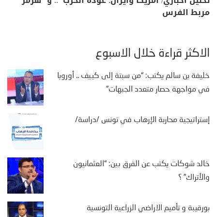
تحليل اخباري/ أمريكا وايران: عودة الحرب .. و “هرمز”
مربط الفرس
الأكثر قراءة خلال الأسبوع
خليفة بن سالم يكتب: “من سبتة إلى كييف .. أوروبا
في مواجهة حصار متعدد الجبهات”
إستراتيجية محاربة الإرهاب في تونس /دراسة/
خالد شوكات يكتب عن الفرق بين: “العثمانيون
والأتراك” ؟
بورقيبة و تأميم الاراضي الزراعية التونسية