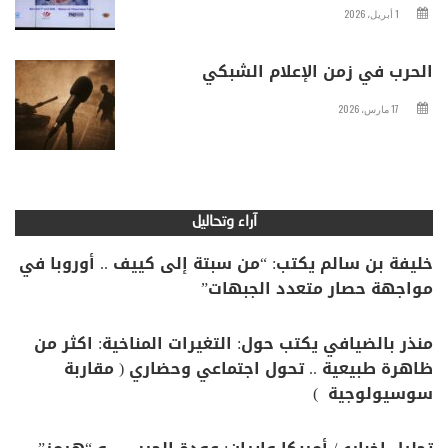
1 أبريل، 2026
الحرب في زمن الإعلام الشبكي
17 مارس، 2026
آراء وتحاليل
خليفة بن سالم يكتب: “من سبتة إلى كييف .. أوروبا في
مواجهة حصار متعدد الجبهات”
منذر بالضيافي يكتب حول: التغيرات المناخية: اكثر من
ظاهرة طبيعية .. تحول اجتماعي وحضاري ( مقاربة
سوسيولوجية )