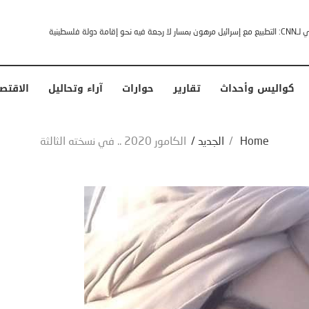
خشى ترامب” .. ردا على انتقادات وجهها له الرئيس الأمريكي
كواليس وأحداث
تقارير
حوارات
آراء وتحاليل
الاقتص
Home
/
الجديد
/
الكامور 2020 .. في نسخته الثالثة