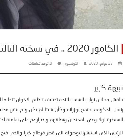
الكامور 2020 .. في نسخته الثالثة
23 يونيو، 2020
التونسيون
لا توجد تعليقات
نبيهة كرير
يناقش مجلس نواب الشعب لائحة تصنيف تنظيم الاخوان تنظيما ا
رئيس الحكومة يجتمع بوزرائه وكأن شيئا لم يكن ولم يتقرر مجل
السيطرة لولا وعي المحتجين وتعلقهم واصرارهم على سلمية اح
الرئيس الذي استبشرنا بوصوله الى قصر قرطاج خيرا والذي فتح ا