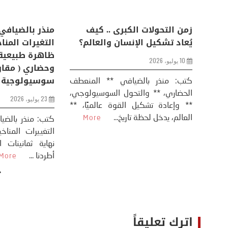
اعات
تحليل اخباري/ أمريكا وايران:
زمن التحولات ا
من
عودة الحرب .. و “هرمز” مربط
يُعاد تشكيل ال
الفرس
10 يوليو، 2026
8 يوليو، 2026
كتب: منذر بال
الحضاري، ** وال
عيد،
تحليل – منذر بالضيافي عاد الرئيس
** وإعادة تشكيل
طلسي
الأمريكي دونالد ترامب إلى قصف
العالم، يدخل لحظة 
أسره،
ايران، وذلك ردا على ما اعتبره الرئيس
دونالد ترامب، ...
More
اترك تعليقاً