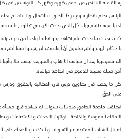
رسالة منه الينا نحن من نحمي ظهره وظهر كل التونسيين في ظل
الرئيس يحلم بقطار سريع يربط الجنوب بالشمال ويا ليته لم يحلم ب
اخيرا سوف ننعم بها .. كل الذي يحدث الآن في تطاوين يلفّه صم
كيف يحدث ما يحدث ولم نشاهد ولو تعليقا واحدا من طرف رئيس
يا حكام اليوم وأنتم تعلمون أنّ أسلافكم لم ينجحوا فيما أنتم تفع
الم تستوعبوا بعد ان سياسة الارهاب والتخويف ليست حلا وأنّها ل
أمن قنبلة مسيلة للدموع في اتجاهه مباشرة.
كل ما يحدث في تطاوين درس في المطالبة بالحقوق ودرس في ا
على الحقّ.
انطلقت ملحمة الكامور منذ ثلاث سنوات لم نشاهد فيها منشأة عمو
الاملاك العمومية والخاصة .. تواترت الاحداث و الاعتصامات و ت
لم ينل الشباب المعتصم غير التسويف و الكذب و الضحك على الذق