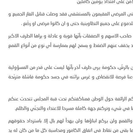
امن على امتداد يومين كاملين
حتى المرضى المقيمون بالمستشفى فقد وصلت قنابل الغاز الجميع و
للدموع على جميع التطاوينية حتى و ان كانوا مرضى او رضّع .
حب الاسهم و الصفقات بأنّها قوية و عادلة و يراها الطرف الاكبر
 قد يخفف عنهم الضغط و يسمح لهم بممارسة أي نوع من أنواع القمع
ن بالرشّ، حكومة يرى طرف آخر بأنّها ليست على قدر من المسؤولية
وعنا فرصة للانقضاض و غرس براثنه في جسد حكومة فاشلة مترنّحة
رككم الزائفة حول الوطن فمناكفتكم تحت قبة المجلس تتحدث عنكم
نا في شيء وتركتم جهة كاملة مسرحا للاعتداء والتجنّي والظلم.
قمع ولن يركع ابناؤها ولن يهدأ لهم بال إلا باسترداد حقوقهم
ا بقي من نقاط في اتفاق الكامور ومحاسبة كل ما من كان له يد