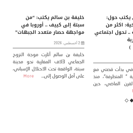
لكبرى .. كيف
منذر بالضيافي يكتب حول:
خل
إنسان والعالم؟
التغيرات المناخية: اكثر من
سب
ظاهرة طبيعية .. تحول اجتماعي
مو
وحضاري ( مقاربة
سوسيولوجية )
ضيافي ** المنعطف
تحول السوسيولوجي،
خل
23 يوليو، 2026
 القوة عالميًا، **
ال
تاريخ...
More
سب
كتب: منذر بالضيافي بدأت قصتي مع
عل
التغييرات المناخية ” المتطرفة”، منذ
نهاية ثمانينات القرن الماضي، حين
أطردنا ...
More