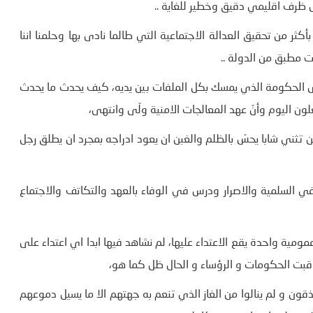
 ظرف اقليمي دقيق وخطير للغاية ..
أكثر من تحقيق العدالة الاجتماعية التي طالما نادى بها وحلمنا اننا
ت مطبق من الدولة ..
 الحكومة الذي يمسك بكل الملفات بين يديه، كيف يحدث ما يحدث
لون اليوم وأنّ عهد المعالجات الامنية ولّى وانتهى،
ن تثني شابا يحسّ بالظلم والغبن ان يعود ادراجه بمجرد ان يطلق رجل
لسلمية والاصرار ودرس في الوفاء بالعهد والتكاتف والاجتماع
مية واحدة يقع الاعتداء عليها، لم نشاهد فيها ابدا اي اعتداء على
عاقبت الحكومات و الرؤساء و الحال ظل كما هو،
ون و لم ينالوا من الغاز الذي تنعم به جهتهم الا ما يسيل دموعهم