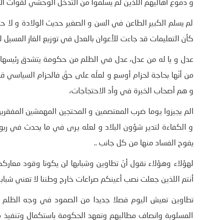
و دموع اهاليهم اللذين لم يسلموا من التدخل الوحشي لقوات ال
لم يسلم الكبير الطاعن في السن و الصغير حديث الولادة و لا 
كأن التعليمات قد جاءت للأعوان بالعدل في توزيع الغاز المسيل 
عدل و يا له من عدل، عدل في الظلم من حكومة يتشدق رئيسها صا
من أنّها بحاجة لحزام أوسع و لعلّه على حقّ فالحزام السياسي
و هم أصحاب الخبرة في وأد الاحتجاجات،
الم يجيزوا يوما ضرب المعتصمين و المحتجين المهمشين المفقري
و الكفاءة لتدير شؤون البلاد و لعله يرى في ما يحدث في رب
يفوح الفساد منها من كل جانب ..
لهؤلاء وهؤلاء نقول أنّ تطاوين وشبابها لن يكونا وقود معا
أنتم اللذين جعلت نصب أعينكم صراعات خارج وطننا لا تعني شباب
تطاوين تعيش اليوم فصلا جديدا من الصمود في وجه الظلم وال
المسلوبة وانصاف مطالبهم وتعهد الحكومة باستكمال وتنفيذ م