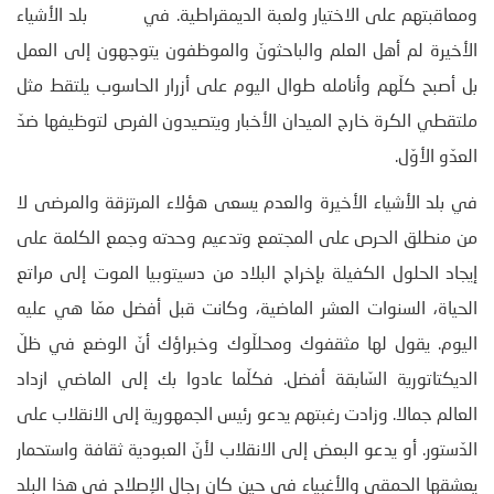
ومعاقبتهم على الاختيار ولعبة الديمقراطية. في بلد الأشياء
الأخيرة لم أهل العلم والباحثونّ والموظفون يتوجهون إلى العمل
بل أصبح كلّهم وأنامله طوال اليوم على أزرار الحاسوب يلتقط مثل
ملتقطي الكرة خارج الميدان الأخبار ويتصيدون الفرص لتوظيفها ضدّ
العدّو الأوّل.
في بلد الأشياء الأخيرة والعدم يسعى هؤلاء المرتزقة والمرضى لا
من منطلق الحرص على المجتمع وتدعيم وحدته وجمع الكلمة على
إيجاد الحلول الكفيلة بإخراج البلاد من دسيتوبيا الموت إلى مراتع
الحياة، السنوات العشر الماضية، وكانت قبل أفضل ممّا هي عليه
اليوم. يقول لها مثقفوك ومحللّوك وخبراؤك أنّ الوضع في ظلّ
الديكتاتورية السّابقة أفضل. فكلّما عادوا بك إلى الماضي ازداد
العالم جمالا. وزادت رغبتهم يدعو رئيس الجمهورية إلى الانقلاب على
الدّستور. أو يدعو البعض إلى الانقلاب لأنّ العبودية ثقافة واستحمار
يعشقها الحمقى والأغبياء في حين كان رجال الإصلاح في هذا البلد