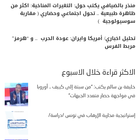
منذر بالضيافي يكتب حول: التغيرات المناخية: اكثر من
ظاهرة طبيعية .. تحول اجتماعي وحضاري ( مقاربة
سوسيولوجية )
تحليل اخباري/ أمريكا وايران: عودة الحرب .. و “هرمز”
مربط الفرس
الأكثر قراءة خلال الأسبوع
خليفة بن سالم يكتب: “من سبتة إلى كييف .. أوروبا
في مواجهة حصار متعدد الجبهات”
إستراتيجية محاربة الإرهاب في تونس /دراسة/