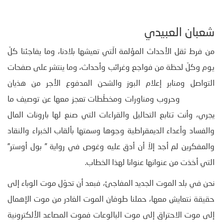
شعبان العبيدي
من فرط ثقل الأحداث المؤلمة الّتي تعيشها بلادنا، وما يفاجئنا كلّ
يوم وكلّ لحظة من فواجع وغرائب وأحداث، وما ينتشر على صفحات
التواصل ومنابر إعلام البوز والشحن المدفوع الأجر من هذيان
وحروب ومناورات ومخطّطات تعجز معها عن توصيف ما
يجري، وأنت تتابع التحاليل والقراءات التي صنع لها بارونات المال
والفساد وأعداء الديمقراطية وجوها وسمتها بألقاب الخبراء والنقاد
والمفكرين لم أجد إلاّ أن أدق عليه وغوص في رواية ” بول أوستر”
التي أخذت من عنوانها عنوانا لهذا الخطاب.
نحن في بلد الموت الجديد المفاجئ، فبعد أن تحوّل موت الوباء إلى
حقيقة نتعايش معها، حملنا طوفان الموت الغادر من موت الإهمال
إلى موت الاحتراق إلى موت البالوعات فموت المصاعد الألكترونية