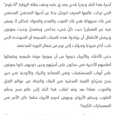
أخيرا، هذا البلد وعذرا بلدي يصد ق عليه وصف بطلة الرواية “آنا بلوم”
التي تركت عالمها المترف لترتحل بحثا عن أخيها الصحفيّ المختفي
في بلاد مجهولة هي بلاد الموت والعدم والسواد (مكان لا يعيش
فيه غير العميان) حيث كلّ شيء يتداعى ويضمحلّ وحيث يموتون
ويرفض الأطفال أن يولدوا، هذه الميتات الشنيعة أو المتوحّدة التي
باتت أكثر شيوعا وتحوّلت إلى نوع من شعائر الثورة المختنقة.
حتّى الأطباء والأبرياء حرموا من أن يموتوا موتة طبيعية ويلفظوا
أنفاسهم الأخيرة في سكون على أسرّتهم وبين ذويهم، باتوا يموتون
على أبواب المستشفيات وفي المصاعد والبرك والأودية في حين
ينجح محرّكو اللعبة المدمّرة في البقاء والنجاة من عوالم القتل
والموت. فماذا بعد وقد انقلب هذا البلد إلى عالم شبح يحطّم
القلوب ويبتلع الأرواح وينهش لحوم الأبرياء مثلما كان الأمر في
المعسكرات النّازية؟.