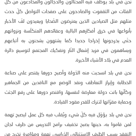
نحن في بلد يوظّف فيه المحتالون والدجّالون والمخادعون من كلّ
الفئات من الثقفوت والصادحون على صفحات التواصل كلّ حدث
مثلهم مثل الصيادين الذين يعترضون الضّحايا ويعيدون لفّ الأخبار
بأنواعها في خرق أفكارهم البالية وعقائدهم المتكلّسة ونزواتهم
حتّى يخرجونها إخراجا جديدا كما يشتهون يشحنون به أتباعهم
ويساهمون في مزيد إشعال النّار وتفكيك المجتمع لتوسيع دائرة
العدم في بلاد الأشياء الأخيرة.
نحن في بلد انسحبت منه الدّولة وأصبح دورها يقتصر على صناعة
الخطابة وإبراز التعاطف ونقد الوضع مع الناقدين من الجماهير
وكأنّها باتت دولة معارضة لنفسها، واقتصر دورها على رفع الجثث
وحماية مقرّاتها لتترك للقدر مقود القيادة.
نحن في بلد يؤوّل فيه كلّ شيء ويُقلب فيه كل عمل ليصبح تهمة
لمن قاموا به، حينها يصبح تخفيف برامج التدريس من طرف لجان
التفقد بسبب الظرف الاستثنائي الدّراسي تهمة ومؤامرة تخرج من