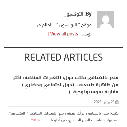
By:
التونسيون
موقع " التونسيون " .. العالم من
تونس
[ View all posts ]
RELATED ARTICLES
منذر بالضيافي يكتب حول: التغيرات المناخية: اكثر
من ظاهرة طبيعية .. تحول اجتماعي وحضاري (
مقاربة سوسيولوجية )
23 يوليو، 2026
كتب: منذر بالضيافي بدأت قصتي مع التغييرات المناخية ” المتطرفة”،
منذ نهاية ثمانينات القرن الماضي، حين أطردنا ...
More