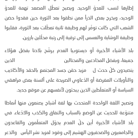
إطارها لنسب للعدوّ الوحيد. ويصبح تعطّل المصعد تهمة للعدوّ
الوحيد، ويخرج بعض الذرأ ممن نطقوا بعد الثورة حين فقدوا حضن
الشعب التي كانت توفّر لهم وظيفة ثانية تعطّلت بعد الثورة، فقلبوا
وظيفة الوشاية والعسس إلى ترقية إلى رتبة محلّلين بارزين.
بلد الأشياء الأخيرة أو ديستوبيا العدم يرشّح بلادنا بفضل هؤلاء
جميعا، وبفضل المخادعين والمحتالين الذين
يتصيدون كلّ حدث ل مزيد حقن جسد المجتمع بالحقد والأكاذيب
والتأويلات المغرضة أو الدّعاوي الصريحة على ألسنة بعض مراهقي
السياسة أو المتعلّطين الذين يبحثون لأنفسهم عن موقع جديد.
وتصبح اللغة الواحدة المتحدث بها لغة أشباح يصنعون منها أنماطا
متنوّعة للحديث عن الوضع بالسباب والنفاق والكذب والادّعاء. في
بلد الأشياء الأخيرة أين حلّ العدم يحوّل المتعلّمون والقاعدون
والجامعيون والصحفيون الهشيم إلى وقود لمزيد نشر اليأس والذعر