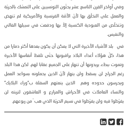
وفي أواخر القرن التاسع عشر يحثّون التونسيين على التمسّك بالحريّة
والعمل على التخلّق بها لأنّ الأمّة الفرنسية والأمريكية لم تنهض
وتتخلّص من العبودية الكنسية إلاّ بها ودفعت في سبيلها الغالي
والنفيس.
في بلد الأشياء الأخيرة التي لا يمكن أن يكون بعدها أكثر دمارا من
هذا، كلّ هؤلاء أعداء البلاد يراقبونها حتّى تلفظ أنفاسها الأخيرة
وتموت ببطء. يريدونها أن تنهار على الجميع عقابا لهم. لكن هذا البلد
رغم الجراح لن يسقط ولن ينهار لأنّ الذين يحملونه بسواعد العمل
ويحرسون حدوده وهم الذين ينعتهم السفلة ب”وراء البلايك”
والنساء العاملات في الأحراش والمزارع و العاشقون لتربته لن
يفرّطوا فيه ولن يفرّطوا في نسيم الحريّة الذي هب ّ من ربوعهم.